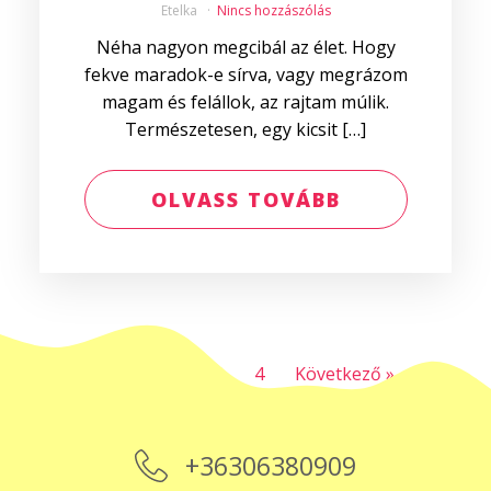
Etelka
Nincs hozzászólás
Néha nagyon megcibál az élet. Hogy
fekve maradok-e sírva, vagy megrázom
magam és felállok, az rajtam múlik.
Természetesen, egy kicsit […]
OLVASS TOVÁBB
1
2
3
4
Következő »
+36306380909