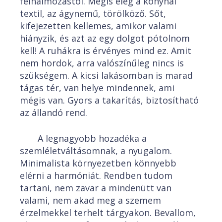
felhalmozástól. Mégis elég a konyhai
textil, az ágynemű, törölköző. Sőt,
kifejezetten kellemes, amikor valami
hiányzik, és azt az egy dolgot pótolnom
kell! A ruhákra is érvényes mind ez. Amit
nem hordok, arra valószínűleg nincs is
szükségem. A kicsi lakásomban is marad
tágas tér, van helye mindennek, ami
mégis van. Gyors a takarítás, biztosítható
az állandó rend.
A legnagyobb hozadéka a
szemléletváltásomnak, a nyugalom.
Minimalista környezetben könnyebb
elérni a harmóniát. Rendben tudom
tartani, nem zavar a mindenütt van
valami, nem akad meg a szemem
érzelmekkel terhelt tárgyakon. Bevallom,