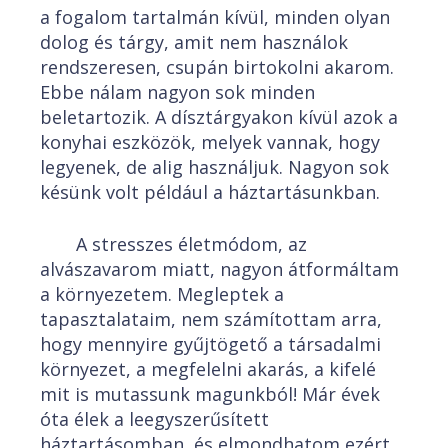
a fogalom tartalmán kívül, minden olyan
dolog és tárgy, amit nem használok
rendszeresen, csupán birtokolni akarom.
Ebbe nálam nagyon sok minden
beletartozik. A dísztárgyakon kívül azok a
konyhai eszközök, melyek vannak, hogy
legyenek, de alig használjuk. Nagyon sok
késünk volt például a háztartásunkban.
A stresszes életmódom, az
alvászavarom miatt, nagyon átformáltam
a környezetem. Megleptek a
tapasztalataim, nem számítottam arra,
hogy mennyire gyűjtögető a társadalmi
környezet, a megfelelni akarás, a kifelé
mit is mutassunk magunkból! Már évek
óta élek a leegyszerűsített
háztartásomban, és elmondhatom ezért,