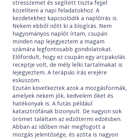
stresszemet és segített tiszta fejjel
közelíteni a napi feladatokhoz. A
kezdetekhez kapcsolódik a naplóírás is.
Nekem ebből nőtt ki a blogírás. Nem
hagyományos naplót írtam, csupán
minden nap lejegyeztem a magam
számára legfontosabb gondolatokat.
Előfordult, hogy ez csupán egy arcpakolás
receptje volt, de mély lelki tartalmakat is
lejegyeztem. A terápiás írás erejére
esküszöm.
Ezután következtek azok a mozgásformák,
amelyek nekem jók, kedvelem őket és
hatékonyak is. A futás például
katasztrófának bizonyult. De nagyon sok
örömet találtam az edzőtermi edzésben.
Abban az időben már megfogott a
mozgás jelentősége, és azóta is nagyon