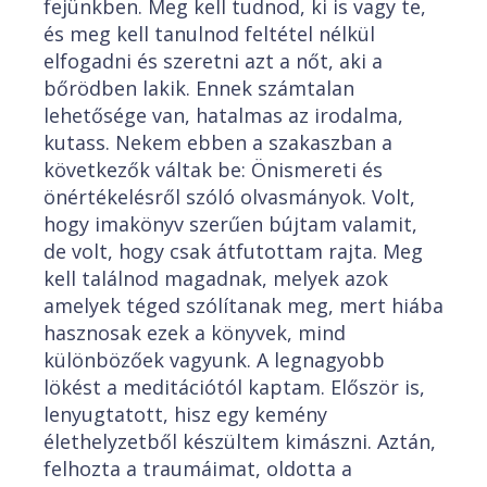
fejünkben. Meg kell tudnod, ki is vagy te,
és meg kell tanulnod feltétel nélkül
elfogadni és szeretni azt a nőt, aki a
bőrödben lakik. Ennek számtalan
lehetősége van, hatalmas az irodalma,
kutass. Nekem ebben a szakaszban a
következők váltak be: Önismereti és
önértékelésről szóló olvasmányok. Volt,
hogy imakönyv szerűen bújtam valamit,
de volt, hogy csak átfutottam rajta. Meg
kell találnod magadnak, melyek azok
amelyek téged szólítanak meg, mert hiába
hasznosak ezek a könyvek, mind
különbözőek vagyunk. A legnagyobb
lökést a meditációtól kaptam. Először is,
lenyugtatott, hisz egy kemény
élethelyzetből készültem kimászni. Aztán,
felhozta a traumáimat, oldotta a