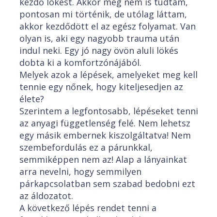
kezdő lökést. Akkor még nem is tudtam,
pontosan mi történik, de utólag láttam,
akkor kezdődött el az egész folyamat. Van
olyan is, aki egy nagyobb trauma után
indul neki. Egy jó nagy övön aluli lökés
dobta ki a komfortzónájából.
Melyek azok a lépések, amelyeket meg kell
tennie egy nőnek, hogy kiteljesedjen az
élete?
Szerintem a legfontosabb, lépéseket tenni
az anyagi függetlenség felé. Nem lehetsz
egy másik embernek kiszolgáltatva! Nem
szembefordulás ez a párunkkal,
semmiképpen nem az! Alap a lányainkat
arra nevelni, hogy semmilyen
párkapcsolatban sem szabad bedobni ezt
az áldozatot.
A következő lépés rendet tenni a