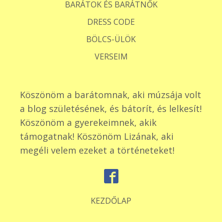
BARÁTOK ÉS BARÁTNŐK
DRESS CODE
BÖLCS-ÜLÖK
VERSEIM
Köszönöm a barátomnak, aki múzsája volt
a blog születésének, és bátorít, és lelkesít!
Köszönöm a gyerekeimnek, akik
támogatnak! Köszönöm Lizának, aki
megéli velem ezeket a történeteket!
KEZDŐLAP