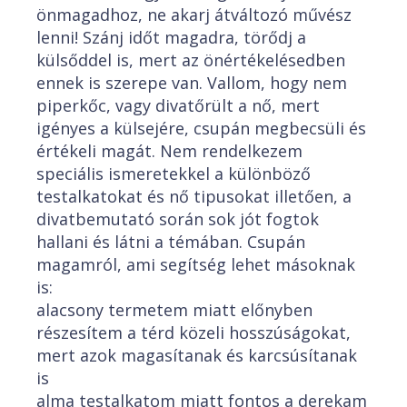
önmagadhoz, ne akarj átváltozó művész
lenni! Szánj időt magadra, törődj a
külsőddel is, mert az önértékelésedben
ennek is szerepe van. Vallom, hogy nem
piperkőc, vagy divatőrült a nő, mert
igényes a külsejére, csupán megbecsüli és
értékeli magát. Nem rendelkezem
speciális ismeretekkel a különböző
testalkatokat és nő tipusokat illetően, a
divatbemutató során sok jót fogtok
hallani és látni a témában. Csupán
magamról, ami segítség lehet másoknak
is:
alacsony termetem miatt előnyben
részesítem a térd közeli hosszúságokat,
mert azok magasítanak és karcsúsítanak
is
alma testalkatom miatt fontos a derekam