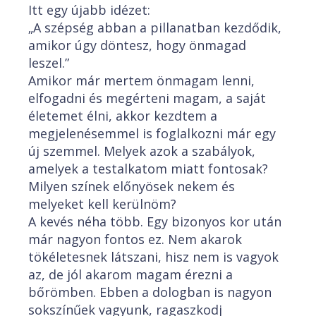
Itt egy újabb idézet:
„A szépség abban a pillanatban kezdődik,
amikor úgy döntesz, hogy önmagad
leszel.”
Amikor már mertem önmagam lenni,
elfogadni és megérteni magam, a saját
életemet élni, akkor kezdtem a
megjelenésemmel is foglalkozni már egy
új szemmel. Melyek azok a szabályok,
amelyek a testalkatom miatt fontosak?
Milyen színek előnyösek nekem és
melyeket kell kerülnöm?
A kevés néha több. Egy bizonyos kor után
már nagyon fontos ez. Nem akarok
tökéletesnek látszani, hisz nem is vagyok
az, de jól akarom magam érezni a
bőrömben. Ebben a dologban is nagyon
sokszínűek vagyunk, ragaszkodj