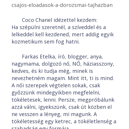
csajos-eloadasok-a-dorozsmai-tajhazban
Coco Chanel idézettel kezdem:
Ha szépülni szeretnél, a szíveddel és a
lelkeddel kell kezdened, mert addig egyik
kozmetikum sem fog hatni.
Farkas Etelka, író, blogger, anya,
nagymama, dolgozó nő, NŐ, háziasszony,
kedves, és ki tudja még, minek is
nevezhetném magam. Mint itt, ti is mind.
A női szerepek végtelen sokak, csak
győzzünk mindegyikben megfelelni,
tökéletesek, lenni. Persze, megpróbálunk
azzá válni, igyekszünk, csak út közben el
ne vesszen a lényeg, mi magunk. A
tökéletesség egy ketrec, a tökéletlenség a
szabadság egy formája.