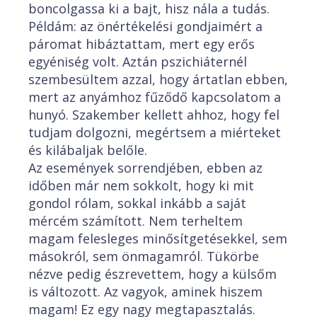
boncolgassa ki a bajt, hisz nála a tudás.
Példám: az önértékelési gondjaimért a
páromat hibáztattam, mert egy erős
egyéniség volt. Aztán pszichiáternél
szembesültem azzal, hogy ártatlan ebben,
mert az anyámhoz fűződő kapcsolatom a
hunyó. Szakember kellett ahhoz, hogy fel
tudjam dolgozni, megértsem a miérteket
és kilábaljak belőle.
Az események sorrendjében, ebben az
időben már nem sokkolt, hogy ki mit
gondol rólam, sokkal inkább a saját
mércém számított. Nem terheltem
magam felesleges minősítgetésekkel, sem
másokról, sem önmagamról. Tükörbe
nézve pedig észrevettem, hogy a külsőm
is változott. Az vagyok, aminek hiszem
magam! Ez egy nagy megtapasztalás.