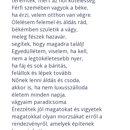
teremtek, mert az női kötelesség.
Férfi szemében vagyok a béke,
ha érzi, velem otthon van végre.
Ölelésem felemel és áldás rád,
békémben születik a vágy,
meleg fészek hazavár,
segítek, hogy magadra találj!
Egyedüllétem, viselem, ha kell,
nem a legtökéletesebb nyer,
ha fáj és sok a bántás,
felállok és lépek tovább.
Nőnek lenni áldás és csoda,
akkor is, ha nem luxusszálloda
életem minden napja,
vágyaim paradicsoma.
Érezzétek jól magatokat és vigyetek
magatokkal olyan morzsákat erről a
rendezvényről, amelyek építenek