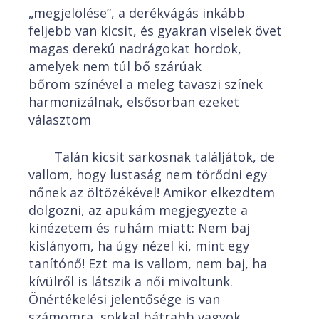
„megjelölése”, a derékvágás inkább
feljebb van kicsit, és gyakran viselek övet
magas derekú nadrágokat hordok,
amelyek nem túl bő szárúak
bőröm színével a meleg tavaszi színek
harmonizálnak, elsősorban ezeket
választom
Talán kicsit sarkosnak találjátok, de
vallom, hogy lustaság nem törődni egy
nőnek az öltözékével! Amikor elkezdtem
dolgozni, az apukám megjegyezte a
kinézetem és ruhám miatt: Nem baj
kislányom, ha úgy nézel ki, mint egy
tanítónő! Ezt ma is vallom, nem baj, ha
kívülről is látszik a női mivoltunk.
Önértékelési jelentősége is van
számomra, sokkal bátrabb vagyok