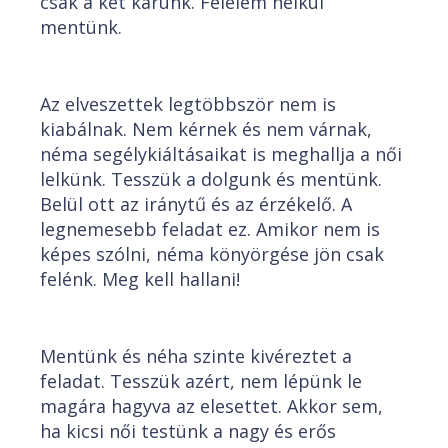
csak a két karunk. Félelem nélkül
mentünk.
Az elveszettek legtöbbször nem is
kiabálnak. Nem kérnek és nem várnak,
néma segélykiáltásaikat is meghallja a női
lelkünk. Tesszük a dolgunk és mentünk.
Belül ott az iránytű és az érzékelő. A
legnemesebb feladat ez. Amikor nem is
képes szólni, néma könyörgése jön csak
felénk. Meg kell hallani!
Mentünk és néha szinte kivéreztet a
feladat. Tesszük azért, nem lépünk le
magára hagyva az elesettet. Akkor sem,
ha kicsi női testünk a nagy és erős