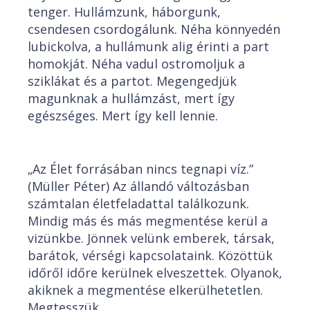
tenger. Hullámzunk, háborgunk,
csendesen csordogálunk. Néha könnyedén
lubickolva, a hullámunk alig érinti a part
homokját. Néha vadul ostromoljuk a
sziklákat és a partot. Megengedjük
magunknak a hullámzást, mert így
egészséges. Mert így kell lennie.
„Az Élet forrásában nincs tegnapi víz.”
(Müller Péter) Az állandó változásban
számtalan életfeladattal találkozunk.
Mindig más és más megmentése kerül a
vizünkbe. Jönnek velünk emberek, társak,
barátok, vérségi kapcsolataink. Közöttük
időről időre kerülnek elveszettek. Olyanok,
akiknek a megmentése elkerülhetetlen.
Megtesszük.