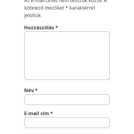
Az e-mail címet nem tesszük közzé.
A
kötelező mezőket
*
karakterrel
jelöltük
Hozzászólás
*
Név
*
E-mail cím
*