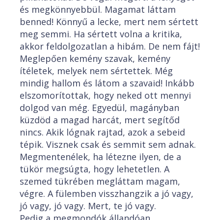
és megkönnyebbül. Magamat láttam
benned! Könnyű a lecke, mert nem sértett
meg semmi. Ha sértett volna a kritika,
akkor feldolgozatlan a hibám. De nem fájt!
Meglepően kemény szavak, kemény
ítéletek, melyek nem sértettek. Még
mindig hallom és látom a szavaid! Inkább
elszomorítottak, hogy neked ott mennyi
dolgod van még. Egyedül, magányban
küzdöd a magad harcát, mert segítőd
nincs. Akik lógnak rajtad, azok a sebeid
tépik. Visznek csak és semmit sem adnak.
Megmentenélek, ha létezne ilyen, de a
tükör megsúgta, hogy lehetetlen. A
szemed tükrében megláttam magam,
végre. A fülemben visszhangzik a jó vagy,
jó vagy, jó vagy. Mert, te jó vagy.
Pedig a megmondók állandóan