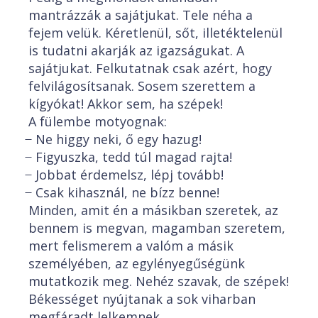
mantrázzák a sajátjukat. Tele néha a
fejem velük. Kéretlenül, sőt, illetéktelenül
is tudatni akarják az igazságukat. A
sajátjukat. Felkutatnak csak azért, hogy
felvilágosítsanak. Sosem szerettem a
kígyókat! Akkor sem, ha szépek!
A fülembe motyognak:
̶ Ne higgy neki, ő egy hazug!
̶ Figyuszka, tedd túl magad rajta!
̶ Jobbat érdemelsz, lépj tovább!
̶ Csak kihasznál, ne bízz benne!
Minden, amit én a másikban szeretek, az
bennem is megvan, magamban szeretem,
mert felismerem a valóm a másik
személyében, az egylényegűségünk
mutatkozik meg. Nehéz szavak, de szépek!
Békességet nyújtanak a sok viharban
megfáradt lelkemnek.