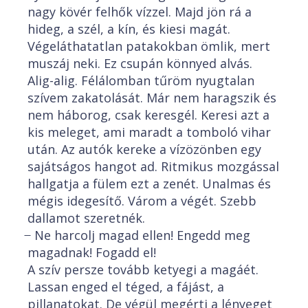
nagy kövér felhők vízzel. Majd jön rá a
hideg, a szél, a kín, és kiesi magát.
Végeláthatatlan patakokban ömlik, mert
muszáj neki. Ez csupán könnyed alvás.
Alig-alig. Félálomban tűröm nyugtalan
szívem zakatolását. Már nem haragszik és
nem háborog, csak keresgél. Keresi azt a
kis meleget, ami maradt a tomboló vihar
után. Az autók kereke a vízözönben egy
sajátságos hangot ad. Ritmikus mozgással
hallgatja a fülem ezt a zenét. Unalmas és
mégis idegesítő. Várom a végét. Szebb
dallamot szeretnék.
̶ Ne harcolj magad ellen! Engedd meg
magadnak! Fogadd el!
A szív persze tovább ketyegi a magáét.
Lassan enged el téged, a fájást, a
pillanatokat. De végül megérti a lényeget