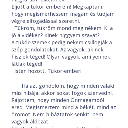
Eljött a tükör-emberem! Megkaptam,
hogy megismerhessem magam és tudjam
végre elfogadással szeretni.
̶ Tükröm, tükröm mond meg nékem! Ki a
jó a vidéken? Kinek higgyem szavát?
A tükör-szemek pedig nekem csillogják a
szép gondolatokat. Az vagyok, akinek
hiszlek téged! Olyan vagyok, amilyennek
látlak téged!
̶ Isten hozott, Tükör-ember!
Ha azt gondolom, hogy minden valaki
más hibája, akkor sokat fogok szenvedni.
Rájöttem, hogy minden Önmagamból
ered. Megismertem mind a békét, mind az
örömöt. Nem hibáztatok senkit, nem
vagyok áldozat.