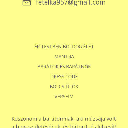
fetelka957@gmail.com
ÉP TESTBEN BOLDOG ÉLET
MANTRA
BARÁTOK ÉS BARÁTNŐK
DRESS CODE
BÖLCS-ÜLÖK
VERSEIM
Köszönöm a barátomnak, aki múzsája volt
a blog születésének, és bátorít, és lelkesít!