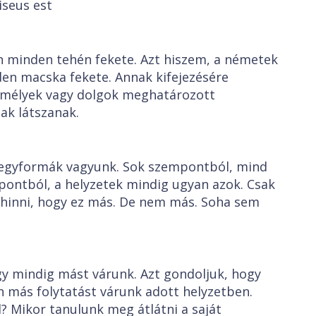
iseus est
n minden tehén fekete. Azt hiszem, a németek
en macska fekete. Annak kifejezésére
emélyek vagy dolgok meghatározott
k látszanak.
 egyformák vagyunk. Sok szempontból, mind
ontból, a helyzetek mindig ugyan azok. Csak
 hinni, hogy ez más. De nem más. Soha sem
gy mindig mást várunk. Azt gondoljuk, hogy
n más folytatást várunk adott helyzetben.
 Mikor tanulunk meg átlátni a saját