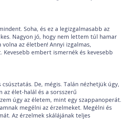
indent. Soha, és ez a legizgalmasabb az
ekes. Nagyon jó, hogy nem lettem túl hamar
 volna az életben! Annyi izgalmas,
t. Kevesebb embert ismernék és kevesebb
s csúsztatás. De, mégis. Talán nézhetjük úgy,
az élet-halál és a sorsszerű
ézem úgy az életem, mint egy szappanoperát.
nak megélni az érzelmeket. Megélni és
át. Az érzelmek skálájának teljes