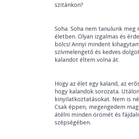
szitánkon?
Soha. Soha nem tanulunk meg m
életben. Olyan izgalmas és érd
bölcs! Annyi mindent kihagytam
szívmelengető és kedves dolgo
kalandot éltem volna át.
Hogy az élet egy kaland, az erő
hogy kalandok sorozata. Utálom 
kinyilatkoztatásokat. Nem is n
Csak éppen, megengedem magam
átélni minden örömét és fájdalm
szépségében.