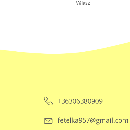
Válasz
+36306380909
fetelka957@gmail.com