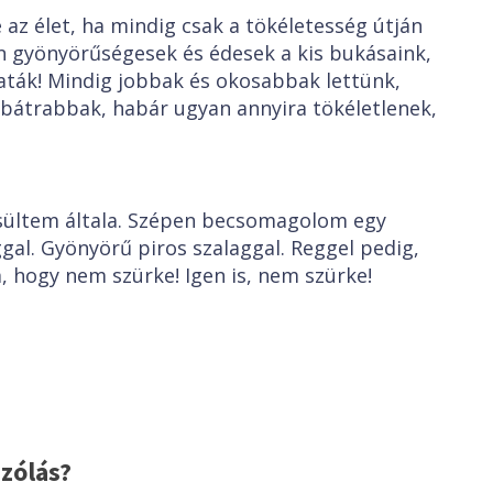
e az élet, ha mindig csak a tökéletesség útján
n gyönyörűségesek és édesek a kis bukásaink,
saták! Mindig jobbak és okosabbak lettünk,
bátrabbak, habár ugyan annyira tökéletlenek,
sültem általa. Szépen becsomagolom egy
al. Gyönyörű piros szalaggal. Reggel pedig,
, hogy nem szürke! Igen is, nem szürke!
zólás?