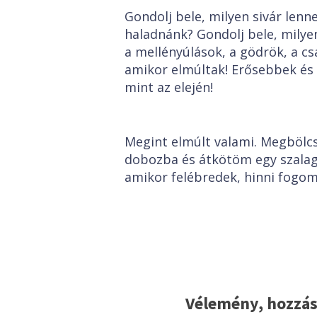
Gondolj bele, milyen sivár lenn
haladnánk? Gondolj bele, milye
a mellényúlások, a gödrök, a c
amikor elmúltak! Erősebbek és 
mint az elején!
Megint elmúlt valami. Megbölc
dobozba és átkötöm egy szalagg
amikor felébredek, hinni fogom
Vélemény, hozzás