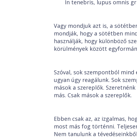
In tenebris, lupus omnis gr
Vagy mondjuk azt is, a sötétbe
mondják, hogy a sötétben mind
használják, hogy különböző sz
körülmények között egyformána
Szóval, sok szempontból mind
ugyan úgy reagálunk. Sok szemp
mások a szereplők. Szeretnénk
más. Csak mások a szereplők.
Ebben csak az, az izgalmas, ho
most más fog történni. Teljese
Nem tanulunk a tévedéseinkből?