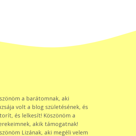
szönöm a barátomnak, aki
zsája volt a blog születésének, és
torít, és lelkesít! Köszönöm a
erekeimnek, akik támogatnak!
szönöm Lizának, aki megéli velem