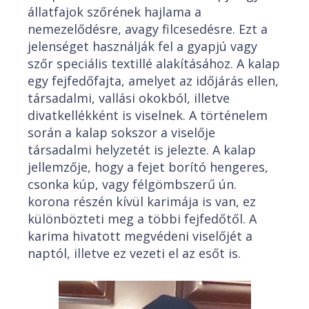
állatfajok szőrének hajlama a
nemezelődésre, avagy filcesedésre. Ezt a
jelenséget használják fel a gyapjú vagy
szőr speciális textillé alakításához. A kalap
egy fejfedőfajta, amelyet az időjárás ellen,
társadalmi, vallási okokból, illetve
divatkellékként is viselnek. A történelem
során a kalap sokszor a viselője
társadalmi helyzetét is jelezte. A kalap
jellemzője, hogy a fejet borító hengeres,
csonka kúp, vagy félgömbszerű ún.
korona részén kívül karimája is van, ez
különbözteti meg a többi fejfedőtől. A
karima hivatott megvédeni viselőjét a
naptól, illetve ez vezeti el az esőt is.