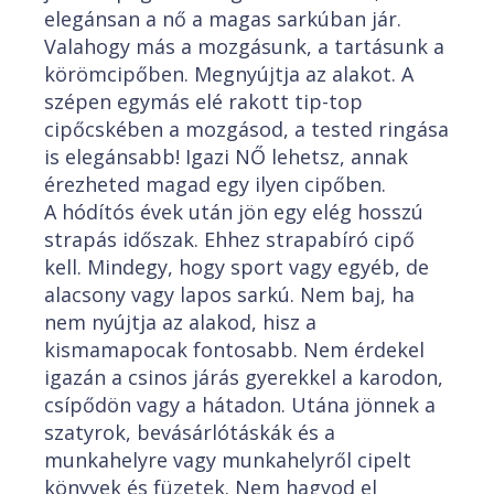
elegánsan a nő a magas sarkúban jár.
Valahogy más a mozgásunk, a tartásunk a
körömcipőben. Megnyújtja az alakot. A
szépen egymás elé rakott tip-top
cipőcskében a mozgásod, a tested ringása
is elegánsabb! Igazi NŐ lehetsz, annak
érezheted magad egy ilyen cipőben.
A hódítós évek után jön egy elég hosszú
strapás időszak. Ehhez strapabíró cipő
kell. Mindegy, hogy sport vagy egyéb, de
alacsony vagy lapos sarkú. Nem baj, ha
nem nyújtja az alakod, hisz a
kismamapocak fontosabb. Nem érdekel
igazán a csinos járás gyerekkel a karodon,
csípődön vagy a hátadon. Utána jönnek a
szatyrok, bevásárlótáskák és a
munkahelyre vagy munkahelyről cipelt
könyvek és füzetek. Nem hagyod el