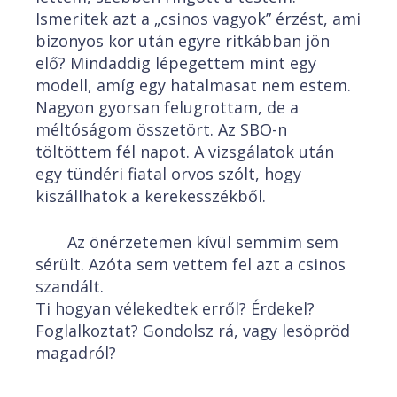
Ismeritek azt a „csinos vagyok” érzést, ami
bizonyos kor után egyre ritkábban jön
elő? Mindaddig lépegettem mint egy
modell, amíg egy hatalmasat nem estem.
Nagyon gyorsan felugrottam, de a
méltóságom összetört. Az SBO-n
töltöttem fél napot. A vizsgálatok után
egy tündéri fiatal orvos szólt, hogy
kiszállhatok a kerekesszékből.
Az önérzetemen kívül semmim sem
sérült. Azóta sem vettem fel azt a csinos
szandált.
Ti hogyan vélekedtek erről? Érdekel?
Foglalkoztat? Gondolsz rá, vagy lesöpröd
magadról?