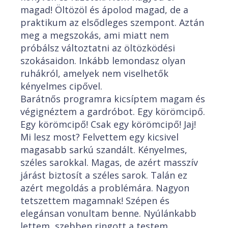
magad! Öltözöl és ápolod magad, de a
praktikum az elsődleges szempont. Aztán
meg a megszokás, ami miatt nem
próbálsz változtatni az öltözködési
szokásaidon. Inkább lemondasz olyan
ruhákról, amelyek nem viselhetők
kényelmes cipővel.
Barátnős programra kicsíptem magam és
végignéztem a gardróbot. Egy körömcipő.
Egy körömcipő! Csak egy körömcipő! Jaj!
Mi lesz most? Felvettem egy kicsivel
magasabb sarkú szandált. Kényelmes,
széles sarokkal. Magas, de azért masszív
járást biztosít a széles sarok. Talán ez
azért megoldás a problémára. Nagyon
tetszettem magamnak! Szépen és
elegánsan vonultam benne. Nyúlánkabb
lettem, szebben ringott a testem.