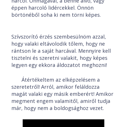
harcol. Önmagával, a benne alvó, vagy
éppen harcoló lidércekkel. Önnön
börtönéből soha ki nem törni képes.
Szívszorító érzés szembesülnöm azzal,
hogy valaki eltávolodik tőlem, hogy ne
rántson le a saját harcával. Mennyire kell
tisztelni és szeretni valakit, hogy képes
legyen egy ekkora áldozatot meghozni!
Átértékeltem az elképzelésem a
szeretetről! Arról, amikor feláldozza
magát valaki egy másik emberért! Amikor
megment engem valamitől, amiről tudja
már, hogy nem a boldogsághoz vezet.