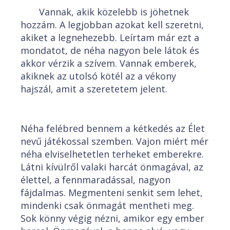
Vannak, akik közelebb is jöhetnek
hozzám. A legjobban azokat kell szeretni,
akiket a legnehezebb. Leírtam már ezt a
mondatot, de néha nagyon bele látok és
akkor vérzik a szívem. Vannak emberek,
akiknek az utolsó kötél az a vékony
hajszál, amit a szeretetem jelent.
Néha felébred bennem a kétkedés az Élet
nevű játékossal szemben. Vajon miért mér
néha elviselhetetlen terheket emberekre.
Látni kívülről valaki harcát önmagával, az
élettel, a fennmaradással, nagyon
fájdalmas. Megmenteni senkit sem lehet,
mindenki csak önmagát mentheti meg.
Sok könny végig nézni, amikor egy ember