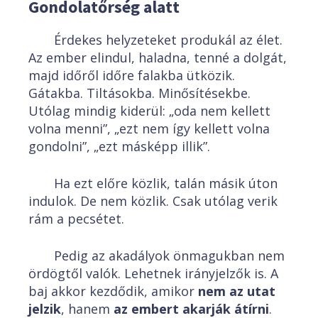
Gondolatőrség alatt
Érdekes helyzeteket produkál az élet.
Az ember elindul, haladna, tenné a dolgát,
majd időről időre falakba ütközik.
Gátakba. Tiltásokba. Minősítésekbe.
Utólag mindig kiderül: „oda nem kellett
volna menni”, „ezt nem így kellett volna
gondolni”, „ezt másképp illik”.
Ha ezt előre közlik, talán másik úton
indulok. De nem közlik. Csak utólag verik
rám a pecsétet.
Pedig az akadályok önmagukban nem
ördögtől valók. Lehetnek irányjelzők is. A
baj akkor kezdődik, amikor
nem az utat
jelzik
, hanem
az embert akarják átírni
.