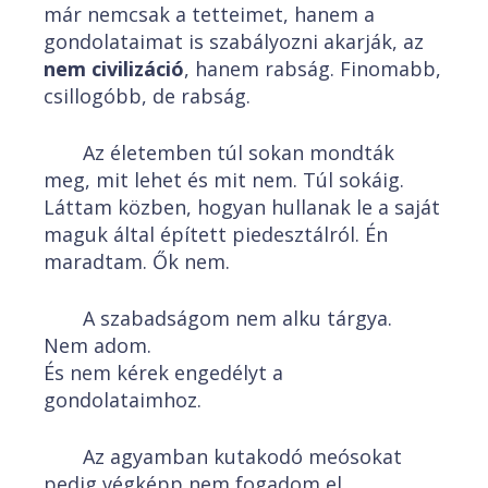
már nemcsak a tetteimet, hanem a
gondolataimat is szabályozni akarják, az
nem civilizáció
, hanem rabság. Finomabb,
csillogóbb, de rabság.
Az életemben túl sokan mondták
meg, mit lehet és mit nem. Túl sokáig.
Láttam közben, hogyan hullanak le a saját
maguk által épített piedesztálról. Én
maradtam. Ők nem.
A szabadságom nem alku tárgya.
Nem adom.
És nem kérek engedélyt a
gondolataimhoz.
Az agyamban kutakodó meósokat
pedig végképp nem fogadom el.