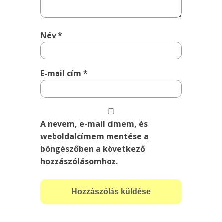
Név
*
E-mail cím
*
A nevem, e-mail címem, és
weboldalcímem mentése a
böngészőben a következő
hozzászólásomhoz.