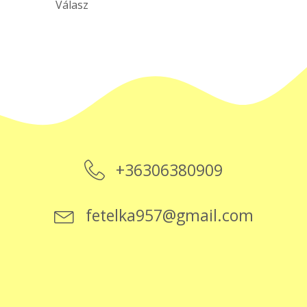
Válasz
+36306380909
fetelka957@gmail.com