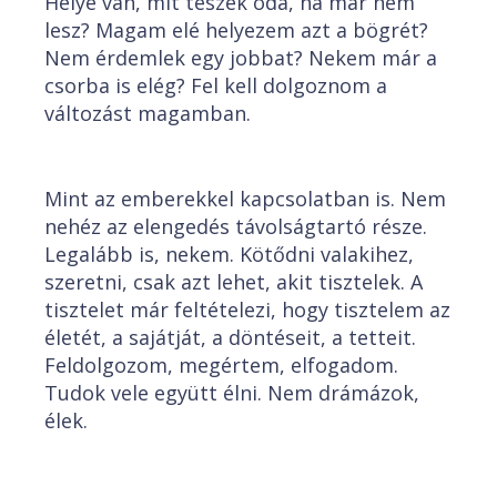
Helye van, mit teszek oda, ha már nem
lesz? Magam elé helyezem azt a bögrét?
Nem érdemlek egy jobbat? Nekem már a
csorba is elég? Fel kell dolgoznom a
változást magamban.
Mint az emberekkel kapcsolatban is. Nem
nehéz az elengedés távolságtartó része.
Legalább is, nekem. Kötődni valakihez,
szeretni, csak azt lehet, akit tisztelek. A
tisztelet már feltételezi, hogy tisztelem az
életét, a sajátját, a döntéseit, a tetteit.
Feldolgozom, megértem, elfogadom.
Tudok vele együtt élni. Nem drámázok,
élek.