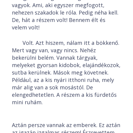
vagyok. Ami, aki egyszer megfogott,
nehezen szakadok le róla. Pedig néha kell.
De, hát a részem volt! Bennem élt és
velem volt!
Volt. Azt hiszem, nálam itt a bökkenő.
Mert vagy van, vagy nincs. Nehéz
bekerülni belém. Vannak tárgyak,
melyeket gyorsan kidobok, elajándékozok,
sutba kerülnek. Mások meg követnek.
Például, az a kis nyári itthoni ruha, mely
már alig van a sok mosástól. De
elengedhetetlen. A részem a kis fürdetős
mini ruhám.
Aztán persze vannak az emberek. Ez aztán
az igazán izgalmas részem! Észrevettem,