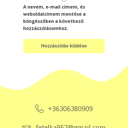
A nevem, e-mail címem, és
weboldalcímem mentése a
böngészőben a következő
hozzászólásomhoz.
+36306380909
fetelka957@gmail.com