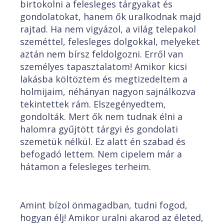
birtokolni a felesleges tárgyakat és
gondolatokat, hanem ők uralkodnak majd
rajtad. Ha nem vigyázol, a világ telepakol
szeméttel, felesleges dolgokkal, melyeket
aztán nem bírsz feldolgozni. Erről van
személyes tapasztalatom! Amikor kicsi
lakásba költöztem és megtizedeltem a
holmijaim, néhányan nagyon sajnálkozva
tekintettek rám. Elszegényedtem,
gondolták. Mert ők nem tudnak élni a
halomra gyűjtött tárgyi és gondolati
szemetük nélkül. Ez alatt én szabad és
befogadó lettem. Nem cipelem már a
hátamon a felesleges terheim.
Amint bízol önmagadban, tudni fogod,
hogyan élj! Amikor uralni akarod az életed,