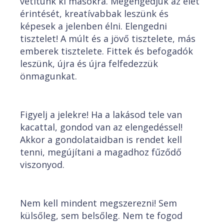
vetítünk ki másokra. Megengedjük az élet
érintését, kreatívabbak leszünk és
képesek a jelenben élni. Elengedni
tisztelet! A múlt és a jövő tisztelete, más
emberek tisztelete. Fittek és befogadók
leszünk, újra és újra felfedezzük
önmagunkat.
Figyelj a jelekre! Ha a lakásod tele van
kacattal, gondod van az elengedéssel!
Akkor a gondolataidban is rendet kell
tenni, megújítani a magadhoz fűződő
viszonyod.
Nem kell mindent megszerezni! Sem
külsőleg, sem belsőleg. Nem te fogod