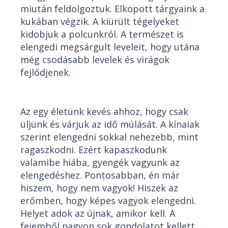
miután feldolgoztuk. Elkopott tárgyaink a
kukában végzik. A kiürült tégelyeket
kidobjuk a polcunkról. A természet is
elengedi megsárgult leveleit, hogy utána
még csodásabb levelek és virágok
fejlődjenek.
Az egy életünk kevés ahhoz, hogy csak
üljünk és várjuk az idő múlását. A kínaiak
szerint elengedni sokkal nehezebb, mint
ragaszkodni. Ezért kapaszkodunk
valamibe hiába, gyengék vagyunk az
elengedéshez. Pontosabban, én már
hiszem, hogy nem vagyok! Hiszek az
erőmben, hogy képes vagyok elengedni.
Helyet adok az újnak, amikor kell. A
fejemből nagyon sok gondolatot kellett