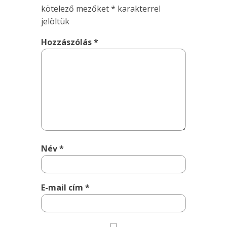
kötelező mezőket
*
karakterrel
jelöltük
Hozzászólás
*
Név
*
E-mail cím
*