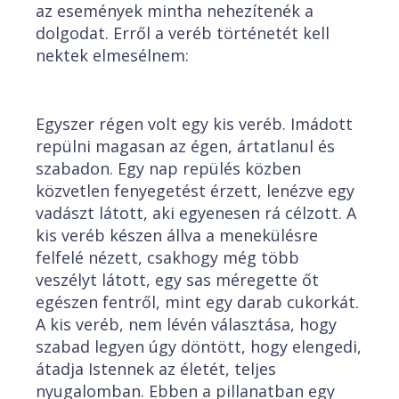
az események mintha nehezítenék a
dolgodat. Erről a veréb történetét kell
nektek elmesélnem:
Egyszer régen volt egy kis veréb. Imádott
repülni magasan az égen, ártatlanul és
szabadon. Egy nap repülés közben
közvetlen fenyegetést érzett, lenézve egy
vadászt látott, aki egyenesen rá célzott. A
kis veréb készen állva a menekülésre
felfelé nézett, csakhogy még több
veszélyt látott, egy sas méregette őt
egészen fentről, mint egy darab cukorkát.
A kis veréb, nem lévén választása, hogy
szabad legyen úgy döntött, hogy elengedi,
átadja Istennek az életét, teljes
nyugalomban. Ebben a pillanatban egy