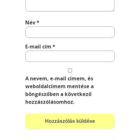
Név
*
E-mail cím
*
A nevem, e-mail címem, és
weboldalcímem mentése a
böngészőben a következő
hozzászólásomhoz.