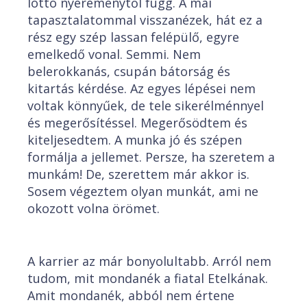
lottó nyereménytől függ. A mai
tapasztalatommal visszanézek, hát ez a
rész egy szép lassan felépülő, egyre
emelkedő vonal. Semmi. Nem
belerokkanás, csupán bátorság és
kitartás kérdése. Az egyes lépései nem
voltak könnyűek, de tele sikerélménnyel
és megerősítéssel. Megerősödtem és
kiteljesedtem. A munka jó és szépen
formálja a jellemet. Persze, ha szeretem a
munkám! De, szerettem már akkor is.
Sosem végeztem olyan munkát, ami ne
okozott volna örömet.
A karrier az már bonyolultabb. Arról nem
tudom, mit mondanék a fiatal Etelkának.
Amit mondanék, abból nem értene