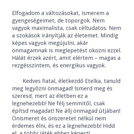
Elfogadom a változásokat, ismerem a
gyengeségeimet, de toporgok. Nem
vagyok maximalista, csak céltudatos. Nem
a szokások irányítják az életemet. Mindig
képes vagyok megújulni, akár
önmagamnak is meglepetést okozni ezzel.
Hálát érzek azért, amit elértem – magas a
rezgésszintem, és energikus vagyok.
Kedves fiatal, életkezdő Etelka, tanuld
meg legyőzni önmagad! Ismerd meg és
szeresd, mert az életben ez a
legnehezebb! Ne félj semmitől, csak
építsd magadat! Ne állj önmagad útjában!
Önismeret és önszeretet nélkül nem
érdemes élni, és ez a legnehezebb! Hidd
el, a többi játék ehhez képest!