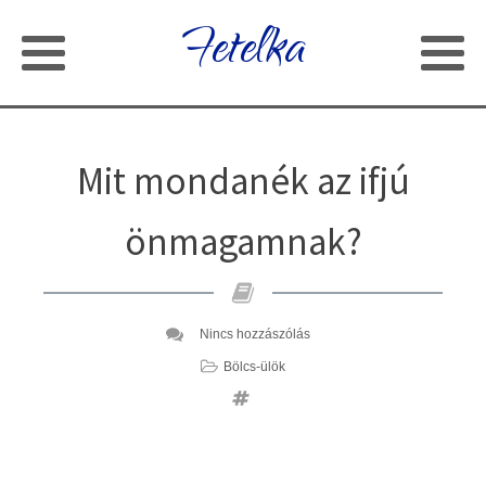
Fetelka
Mit mondanék az ifjú
önmagamnak?
Nincs hozzászólás
Bölcs-ülök