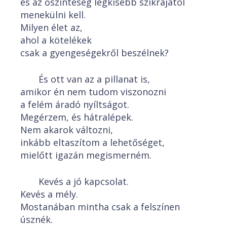
és az őszinteség legkisebb szikrájától
menekülni kell.
Milyen élet az,
ahol a kötelékek
csak a gyengeségekről beszélnek?
És ott van az a pillanat is,
amikor én nem tudom viszonozni
a felém áradó nyíltságot.
Megérzem, és hátralépek.
Nem akarok változni,
inkább eltaszítom a lehetőséget,
mielőtt igazán megismerném.
Kevés a jó kapcsolat.
Kevés a mély.
Mostanában mintha csak a felszínen
úsznék.