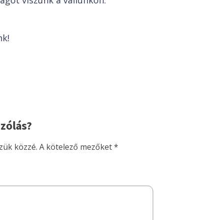
ágot viszünk a vállunkon.
k!
zólás?
zük közzé.
A kötelező mezőket
*