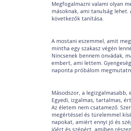
Megfogalmazni valami olyan me
másoknak, ami tanulság lehet.
következők tanítása.
A mostani eszemmel, amit meg 
mintha egy szakasz végén len
Nincsenek bennem önvádak, ma
embert, ami lettem. Gyengeségei
naponta próbálom megmutatni n
Másodszor, a legizgalmasabb, e
Egyedi, izgalmas, tartalmas, ér
Az életem nem csatamező. Szer
megértéssel és türelemmel kís
napokat, amiért ennyi jó és szé
jóért és szépért, amiben része