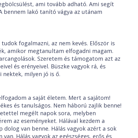
gbölcsülést, ami tovább adható. Ami segít
 A bennem lakó tanító vágya az utánam
tudok fogalmazni, az nem kevés. Először is
nék, amikor megtanultam elfogadni magam.
rcangolások. Szeretem és támogatom azt az
vel és erényeivel. Büszke vagyok rá, és
ektek, milyen jó is ő.
lfogadom a saját életem. Mert a sajátom!
tékes és tanulságos. Nem háború zajlik benne!
etettel megélt napok sora, melyben
érem az eseményeket. Hálával kezdem a
p dolog van benne. Hálás vagyok azért a sok
m van. Hálás vagyok az egészséges, erős és