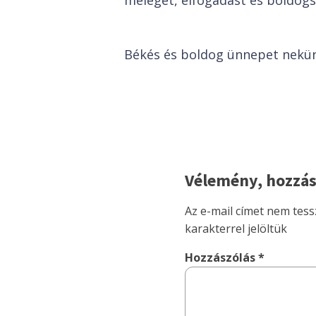
meleget, elfogadást és boldogs
Békés és boldog ünnepet nekün
Vélemény, hozzás
Az e-mail címet nem tess
karakterrel jelöltük
Hozzászólás
*