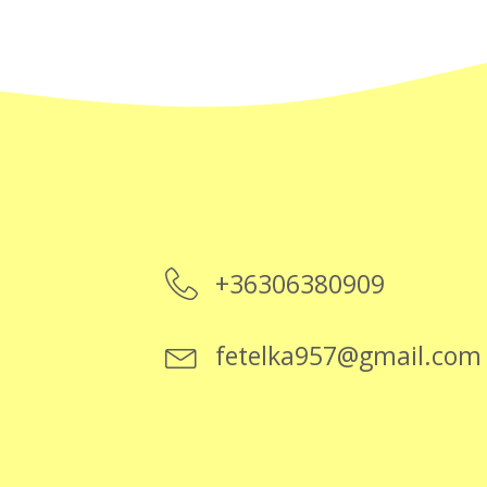
+36306380909
fetelka957@gmail.com