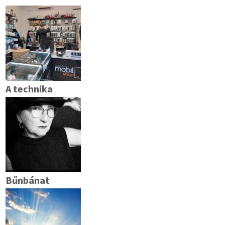
A technika
Bűnbánat