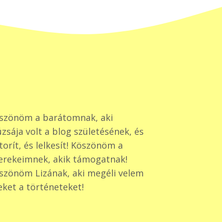
szönöm a barátomnak, aki
zsája volt a blog születésének, és
torít, és lelkesít! Köszönöm a
erekeimnek, akik támogatnak!
szönöm Lizának, aki megéli velem
eket a történeteket!