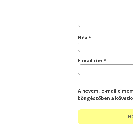
Név
*
E-mail cím
*
A nevem, e-mail címe
böngészőben a követk