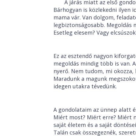
A járás miatt az első gondo
Bárhogyan is közlekedni ilyen 
mama vár. Van dolgom, feladato
legbiztonságosabb. Megoldás m
Esetleg elesem? Vagy elcsúszok
Ez az esztendő nagyon kiforgat
megoldás mindig több is van. Am
nyerő. Nem tudom, mi okozza, 
Maradunk a magunk megszokott 
idegen utakra tévedünk.
A gondolataim az ünnep alatt é
Miért most? Miért erre? Miért n
saját életem és a saját dönté
Talán csak összegeznék, szere