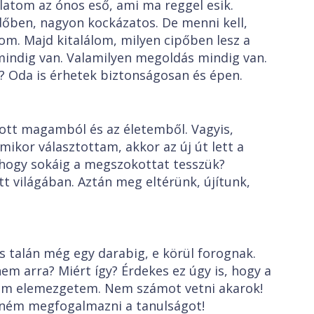
latom az ónos eső, ami ma reggel esik.
időben, nagyon kockázatos. De menni kell,
m. Majd kitalálom, milyen cipőben lesz a
indig van. Valamilyen megoldás mindig van.
? Oda is érhetek biztonságosan és épen.
ott magamból és az életemből. Vagyis,
ikor választottam, akkor az új út lett a
hogy sokáig a megszokottat tesszük?
világában. Aztán meg eltérünk, újítunk,
s talán még egy darabig, e körül forognak.
em arra? Miért így? Érdekes ez úgy is, hogy a
seim elemezgetem. Nem számot vetni akarok!
tném megfogalmazni a tanulságot!