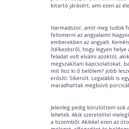
kitartó járásért, ami ezen az él
Harmadszor, amit meg tudok fo
felismerni az angyalaim! Nagyon
emberekben az angyalt. Kemén
ítélkezésről, hogy legyen helye
feladat volt elválni azoktól, 
megszakítani kapcsolatokat, ba
mit hoz ki ő belőlem? Jobb lesz
erősíti. Sikerült. Legalább is e
maradhattak megbúvó porcicák
Jelenleg pedig körülöttem sok a
lehetek. Akik szeretettel melegí
a tüzemből. Akikkel ezen az úto