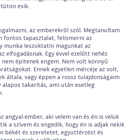
etúton esik.
galmazni, az emberekről szól. Megtanultam
 fontos tapasztalat, felismerni az
y munka leszoktatni magunkat az
 az elfogadásnak. Egy évvel ezelőtt nehéz
akik nem építenek engem. Nem volt könnyű
rátságokat. Ennek egyetlen mércéje az volt,
ek általa, vagy éppen a rossz tulajdonságaim
gy alapos takarítás, ami után esetleg
.
z angyal-ember, aki velem van és én is velük
tik a szívem és engedik, hogy én is adjak nekik
n békét és szeretetet, együttérzést és