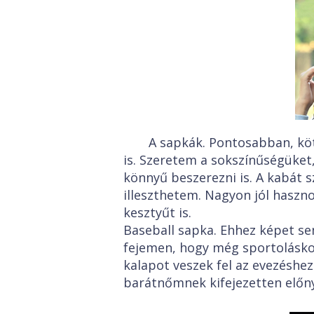
A sapkák. Pontosabban, kö
is. Szeretem a sokszínűségüket
könnyű beszerezni is. A kabát 
illeszthetem. Nagyon jól haszno
kesztyűt is.
Baseball sapka. Ehhez képet se
fejemen, hogy még sportoláskor
kalapot veszek fel az evezéshe
barátnőmnek kifejezetten előny