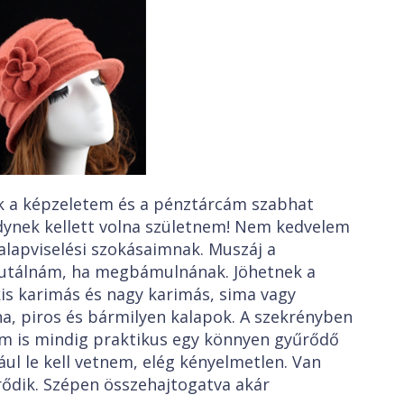
ak a képzeletem és a pénztárcám szabhat
dynek kellett volna születnem! Nem kedvelem
kalapviselési szokásaimnak. Muszáj a
s utálnám, ha megbámulnának. Jöhetnek a
 kis karimás és nagy karimás, sima vagy
rna, piros és bármilyen kalapok. A szekrényben
em is mindig praktikus egy könnyen gyűrődő
ul le kell vetnem, elég kényelmetlen. Van
ődik. Szépen összehajtogatva akár