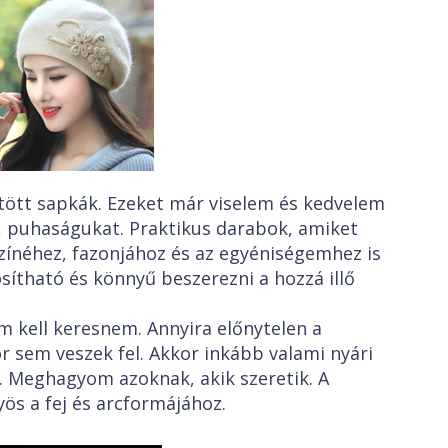
tött sapkák. Ezeket már viselem és kedvelem
, puhaságukat. Praktikus darabok, amiket
színéhez, fazonjához és az egyéniségemhez is
sítható és könnyű beszerezni a hozzá illő
m kell keresnem. Annyira előnytelen a
 sem veszek fel. Akkor inkább valami nyári
z. Meghagyom azoknak, akik szeretik. A
ös a fej és arcformájához.