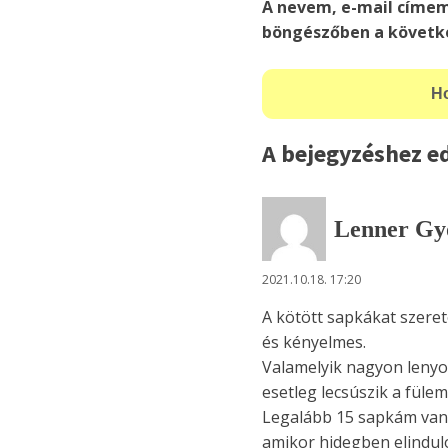
A nevem, e-mail címe
böngészőben a követk
A bejegyzéshez ed
Lenner Gy
2021.10.18. 17:20
A kötött sapkákat szerete
és kényelmes.
Valamelyik nagyon lenyomj
esetleg lecsúszik a fülem
Legalább 15 sapkám van
amikor hidegben elindul