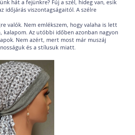
nk hát a fejünkre? Fúj a szél, hideg van, esik
az időjárás viszontagságaitól. A szélre
jre valók. Nem emlékszem, hogy valaha is lett
, kalapom. Az utóbbi időben azonban nagyon
lapok. Nem azért, mert most már muszáj
nosságuk és a stílusuk miatt.