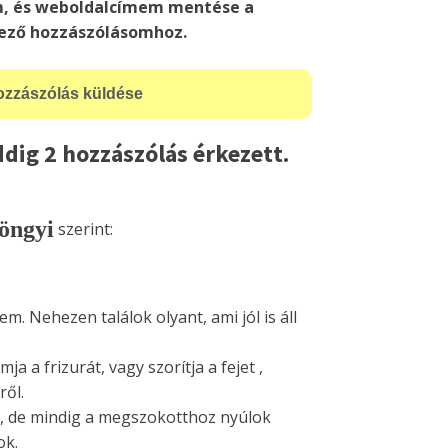
m, és weboldalcímem mentése a
ező hozzászólásomhoz.
dig 2 hozzászólás érkezett.
öngyi
szerint:
m. Nehezen találok olyant, ami jól is áll
a a frizurát, vagy szorítja a fejet ,
ről.
, de mindig a megszokotthoz nyúlok
ok.