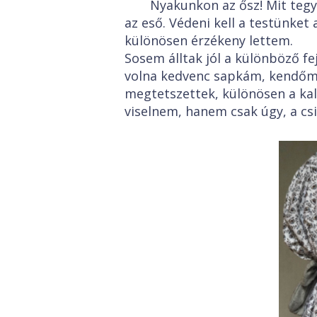
Nyakunkon az ősz! Mit tegyü
az eső. Védeni kell a testünket 
különösen érzékeny lettem.
Sosem álltak jól a különböző fe
volna kedvenc sapkám, kendőm
megtetszettek, különösen a ka
viselnem, hanem csak úgy, a csi