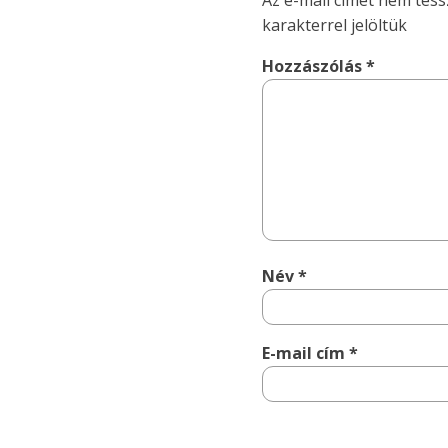
Az e-mail címet nem tess
karakterrel jelöltük
Hozzászólás
*
Név
*
E-mail cím
*