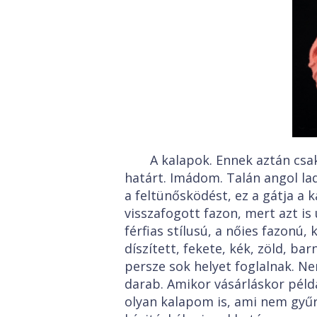
A kalapok. Ennek aztán cs
határt. Imádom. Talán angol la
a feltünősködést, ez a gátja a 
visszafogott fazon, mert azt i
férfias stílusú, a nőies fazonú,
díszített, fekete, kék, zöld, ba
persze sok helyet foglalnak. N
darab. Amikor vásárláskor példá
olyan kalapom is, ami nem gyűr