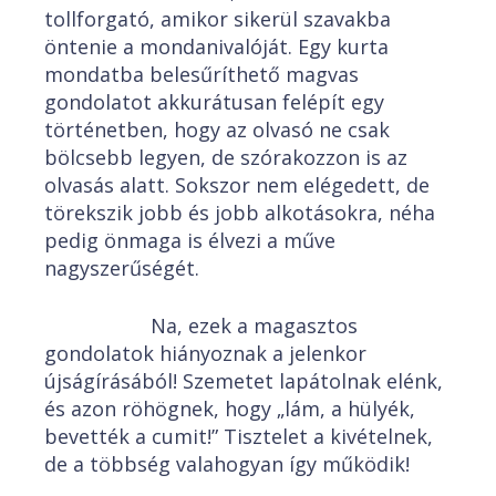
tollforgató, amikor sikerül szavakba
öntenie a mondanivalóját. Egy kurta
mondatba belesűríthető magvas
gondolatot akkurátusan felépít egy
történetben, hogy az olvasó ne csak
bölcsebb legyen, de szórakozzon is az
olvasás alatt. Sokszor nem elégedett, de
törekszik jobb és jobb alkotásokra, néha
pedig önmaga is élvezi a műve
nagyszerűségét.
Na, ezek a magasztos
gondolatok hiányoznak a jelenkor
újságírásából! Szemetet lapátolnak elénk,
és azon röhögnek, hogy „lám, a hülyék,
bevették a cumit!” Tisztelet a kivételnek,
de a többség valahogyan így működik!