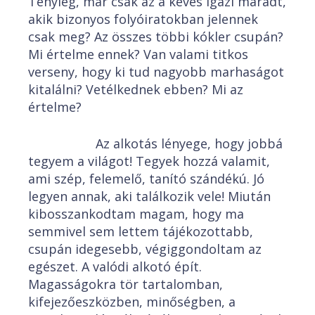
Tényleg, már csak az a kevés igazi maradt,
akik bizonyos folyóiratokban jelennek
csak meg? Az összes többi kókler csupán?
Mi értelme ennek? Van valami titkos
verseny, hogy ki tud nagyobb marhaságot
kitalálni? Vetélkednek ebben? Mi az
értelme?
Az alkotás lényege, hogy jobbá
tegyem a világot! Tegyek hozzá valamit,
ami szép, felemelő, tanító szándékú. Jó
legyen annak, aki találkozik vele! Miután
kibosszankodtam magam, hogy ma
semmivel sem lettem tájékozottabb,
csupán idegesebb, végiggondoltam az
egészet. A valódi alkotó épít.
Magasságokra tör tartalomban,
kifejezőeszközben, minőségben, a