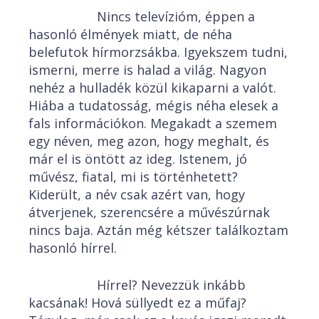
Nincs televízióm, éppen a
hasonló élmények miatt, de néha
belefutok hírmorzsákba. Igyekszem tudni,
ismerni, merre is halad a világ. Nagyon
nehéz a hulladék közül kikaparni a valót.
Hiába a tudatosság, mégis néha elesek a
fals információkon. Megakadt a szemem
egy néven, meg azon, hogy meghalt, és
már el is öntött az ideg. Istenem, jó
művész, fiatal, mi is történhetett?
Kiderült, a név csak azért van, hogy
átverjenek, szerencsére a művészúrnak
nincs baja. Aztán még kétszer találkoztam
hasonló hírrel.
Hírrel? Nevezzük inkább
kacsának! Hová süllyedt ez a műfaj?