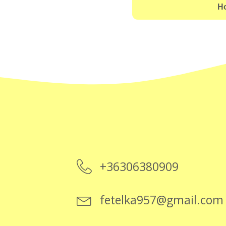
+36306380909
fetelka957@gmail.com