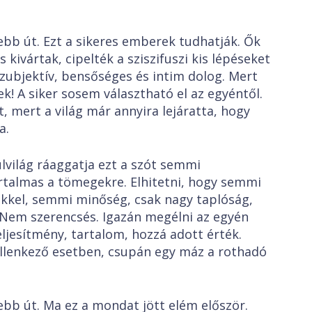
ebb út. Ezt a sikeres emberek tudhatják. Ők
 kivártak, cipelték a sziszifuszi kis lépéseket
szubjektív, bensőséges és intim dolog. Mert
k! A siker sosem választható el az egyéntől.
, mert a világ már annyira lejáratta, hogy
a.
lvilág ráaggatja ezt a szót semmi
rtalmas a tömegekre. Elhitetni, hogy semmi
ekkel, semmi minőség, csak nagy taplóság,
? Nem szerencsés. Igazán megélni az egyén
ljesítmény, tartalom, hozzá adott érték.
Ellenkező esetben, csupán egy máz a rothadó
ebb út. Ma ez a mondat jött elém először.