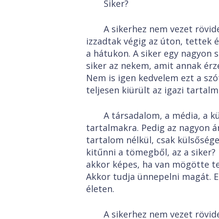
Siker?
A sikerhez nem vezet rövid
izzadtak végig az úton, tettek és
a hátukon. A siker egy nagyon 
siker az nekem, amit annak érze
Nem is igen kedvelem ezt a szót
teljesen kiürült az igazi tartalm
A társadalom, a média, a kü
tartalmakra. Pedig az nagyon á
tartalom nélkül, csak külsőség
kitűnni a tömegből, az a siker
akkor képes, ha van mögötte te
Akkor tudja ünnepelni magát. 
életen.
A sikerhez nem vezet rövid