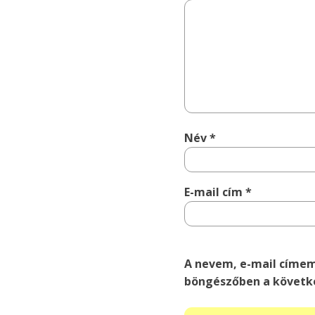
Név
*
E-mail cím
*
A nevem, e-mail címe
böngészőben a követk