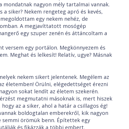
a mondatnak nagyon mély tartalmai vannak.
is a siker? Nekem rengeteg apró és kevés,
gy megoldottam egy nekem nehéz, de
nomban. A megjavíttatott mosógép
 hangerő egy szuper zenén és áttáncoltam a
nt versem egy portálon. Megkönnyezem és
em. Meghat és lelkesít! Relatív, ugye? Másnak
elyek nekem sikert jelentenek. Megélem az
z életemben! Örülni, elégedettséget érezni
nagyon sokat lendít az életem szekerén.
térzést megmutatni másoknak is, mert hiszek
ogy az a siker, ahol a határ a csillagos ég!
 vannak boldogtalan emberekről, kik nagyon
de semmi örömük benn. Építettek egy
tálják és fikázzák a többi embert.