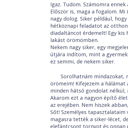
Igaz. Tudom. Számomra ennek 
Először is, maga a fogalom. Mi 
nagy dolog. Siker például, ho
hétköznapi feladatot az ottho
diadaltáncot érdemelt! Egy kis
lakást örömömben.
Nekem nagy siker, egy megjele
útjára indítom, mint a gyermek
ez semmi, de nekem siker.
Sorolhatnám mindazokat, m
örömeim! Kifejezem a hálámat a
minden hátsó gondolat nélkül, 
Akarom ezt a nagyon építő éle
az erejében. Nem hiszek abban, h
Sőt! Személyes tapasztalataim
magasra tették a siker-lécet, 
elefántcsont tornyot és onnan u