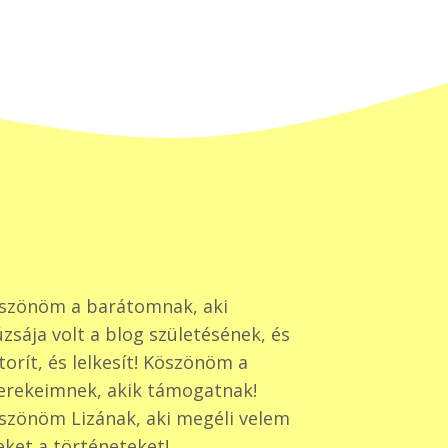
szönöm a barátomnak, aki
zsája volt a blog születésének, és
torít, és lelkesít! Köszönöm a
erekeimnek, akik támogatnak!
szönöm Lizának, aki megéli velem
eket a történeteket!