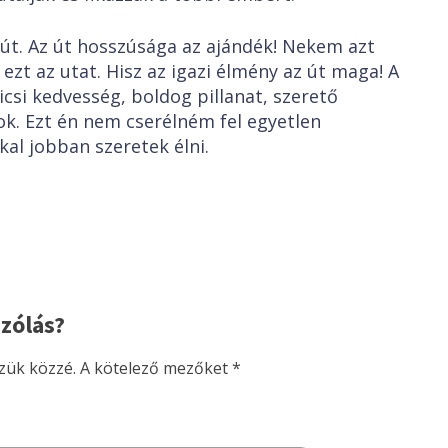
 út. Az út hosszúsága az ajándék! Nekem azt
ezt az utat. Hisz az igazi élmény az út maga! A
csi kedvesség, boldog pillanat, szerető
ok. Ezt én nem cserélném fel egyetlen
kal jobban szeretek élni.
zólás?
zük közzé.
A kötelező mezőket
*