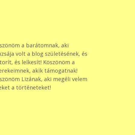
szönöm a barátomnak, aki
zsája volt a blog születésének, és
torít, és lelkesít! Köszönöm a
erekeimnek, akik támogatnak!
szönöm Lizának, aki megéli velem
eket a történeteket!