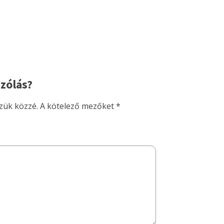
zólás?
zük közzé.
A kötelező mezőket
*