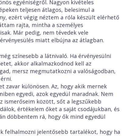
lönös egyéniségről. Nagyon kivételes
épeken teljesen átlagos, belesimul a
y, ezért végig néztem a róla készült elérhető
áttam rajta, mintha a személyes
sak. Már pedig, nem tévedek vele
érvényesülés miatt elbújna az átlagban.
még színesebb a látnivaló. Ha érvényesülni
letet, akkor alkalmazkodnod kell az
magad, mersz megmutatkozni a valóságodban,
érni.
t zavar különösen. Az, hogy akik mernek
amiben egyedi, azok egyedül maradnak. Nem
z ismerőseim között, sőt a legszűkebb
dálok, értékelem őket a saját csodájukban, és
sán döbbentem rá, hogy ők mind egyedül
 felhalmozni jelentősebb tartalékot, hogy ha