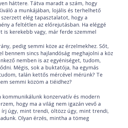
gyen háttere. Tátva maradt a szám, hogy
iváló a munkájában, lojális és terhelhető
szerzett elég tapasztalatot, hogy a
ény a feltétlen az előrejutásban. Ha eléggé
csit is kerekebb vagy, már ferde szemmel
ány, pedig semmi köze az érzelmekhez. Sőt,
el bennem sincs hajlandóság meghajolni a köz
llenkező nemben is az egyéniséget, tudom,
dni. Mégis, sok a buktatója, ha egymás
m tudom, talán kettős mércével mérünk? Te
ekem semmi közöm a tiéidhez?
n kommunikálunk konzervatív és modern
 érzem, hogy ma a világ nem igazán vevő a
j úgy, mint trendi, öltözz úgy, mint trendi,
ogadunk. Olyan érzés, mintha a tömeg
.