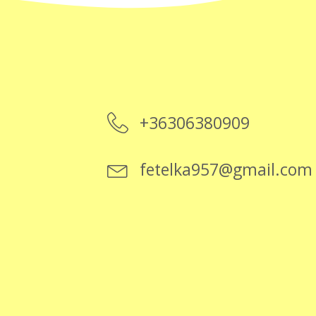
+36306380909
fetelka957@gmail.com