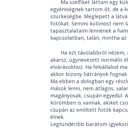
Ma szelfiket láttam egy kü
egyéniségnek tartom őt, de a k
szürkeségbe. Meglepett a látván
fotókat. Semmi különöst nem l
tapasztalataim lennének a hami
kapcsolatban, talán, mintha az 
Ha ezt távolabbról nézem, 
akarsz, úgynevezett normális é
elvárásokhoz. Ha felvállalod 
akkor bizony hátrányok fognak 
Ma ebben a dologban egy részle
mások lenni, nem átlagos, val
magányosak, csupán egyedül. A
körömben is vannak, akiket cso
csupán az említett fotók kapc
élnek.
Legtündéribb barátom igyekszik