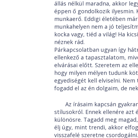
állás nélkül maradna, akkor le
éppen ő gondolkozik ilyesmin. K
munkaerő. Eddigi életében már 
munkahelyen nem a jó teljesítm
kocka vagy, tiéd a világ! Ha ki
néznek rád.
Párkapcsolatban ugyan így hátr
ellenkező a tapasztalatom, miv
elvárásai előtt. Szeretem az e
hogy milyen mélyen tudunk kötő
egyediségét kell elviselni. Ne
fogadd el az én dolgaim, de n
Az írásaim kapcsán gyakra
stílusokról. Ennek ellenére azt
különösre. Tagadd meg magad, ír
élj úgy, mint trendi, akkor elf
visszafelé szeretne csordogálni