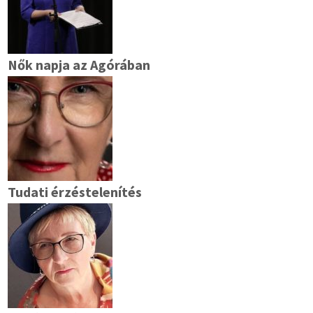
Nők napja az Agórában
Tudati érzéstelenítés