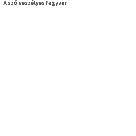
A szó veszélyes fegyver