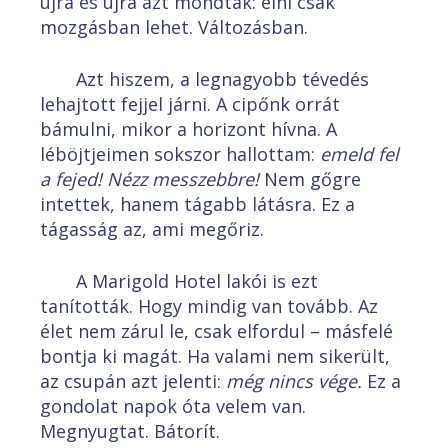
újra és újra azt mondták: élni csak
mozgásban lehet. Változásban.
Azt hiszem, a legnagyobb tévedés
lehajtott fejjel járni. A cipőnk orrát
bámulni, mikor a horizont hívna. A
léböjtjeimen sokszor hallottam:
emeld fel
a fejed! Nézz messzebbre!
Nem gőgre
intettek, hanem tágabb látásra. Ez a
tágasság az, ami megőriz.
A Marigold Hotel lakói is ezt
tanították. Hogy mindig van tovább. Az
élet nem zárul le, csak elfordul – másfelé
bontja ki magát. Ha valami nem sikerült,
az csupán azt jelenti:
még nincs vége.
Ez a
gondolat napok óta velem van.
Megnyugtat. Bátorít.