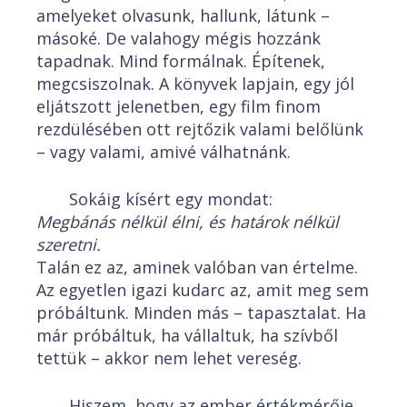
amelyeket olvasunk, hallunk, látunk –
másoké. De valahogy mégis hozzánk
tapadnak. Mind formálnak. Építenek,
megcsiszolnak. A könyvek lapjain, egy jól
eljátszott jelenetben, egy film finom
rezdülésében ott rejtőzik valami belőlünk
– vagy valami, amivé válhatnánk.
Sokáig kísért egy mondat:
Megbánás nélkül élni, és határok nélkül
szeretni.
Talán ez az, aminek valóban van értelme.
Az egyetlen igazi kudarc az, amit meg sem
próbáltunk. Minden más – tapasztalat. Ha
már próbáltuk, ha vállaltuk, ha szívből
tettük – akkor nem lehet vereség.
Hiszem, hogy az ember értékmérője