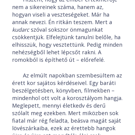
nem a sikereinek száma, hanem az,
hogyan viseli a veszteségeket. Már ha
annak nevezi. Én ritkán teszem. Mert a
kudarc
szóval sokszor önmagunkat
csökkentjük. Elfelejtünk tanulni belőle, ha
elhisszük, hogy vesztettünk. Pedig minden
nehézségből lehet lépcsőt rakni. A
romokból is építhető út – előrefelé.
Az elmúlt napokban szembesültem az
érett kor sajátos kérdéseivel. Egy baráti
beszélgetésben, könyvben, filmekben –
mindenhol ott volt a korosztályom hangja.
Meglepett, mennyi életkedv és derű
szólalt meg ezekben. Mert miközben sok
fiatal már rég feladta, beásva magát saját
lövészárkaiba, ezek az érettebb hangok