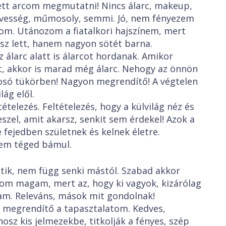
tt arcom megmutatni! Nincs álarc, makeup,
vesség, műmosoly, semmi. Jó, nem fényezem
om. Utánozom a fiatalkori hajszínem, mert
ősz lett, hanem nagyon sötét barna.
 álarc alatt is álarcot hordanak. Amikor
t, akkor is marad még álarc. Nehogy az önnön
osó tükörben! Nagyon megrendítő! A végtelen
ág elől.
ételezés. Feltételezés, hogy a külvilág néz és
eszel, amit akarsz, senkit sem érdekel! Azok a
 fejedben születnek és kelnek életre.
nem téged bámul.
tik, nem függ senki mástól. Szabad akkor
alom magam, mert az, hogy ki vagyok, kizárólag
m. Releváns, mások mit gondolnak!
s megrendítő a tapasztalatom. Kedves,
sz kis jelmezekbe, titkolják a fényes, szép