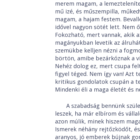
merem magam, a lemezteleníte
mű izé, és műszempilla, műked
magam, a hajam festem. Bevall
idővel nagyon sötét lett. Nem 
Fokozható, mert vannak, akik az
magányukban levetik az álruhá
szemükbe kelljen nézni a fogm
börtön, amibe bezárkóznak a vil
Nehéz dolog ez, mert csupa felt
figyel téged. Nem így van! Azt t
kritikus gondolatok csupán a te
Mindenki éli a maga életét és 
A szabadság bennünk szüle
leszek, ha már elbírom és váll
azon múlik, minek hiszem maga
Ismerek néhány rejtőzködőt, é
aranyos, jó emberek bújnak gono