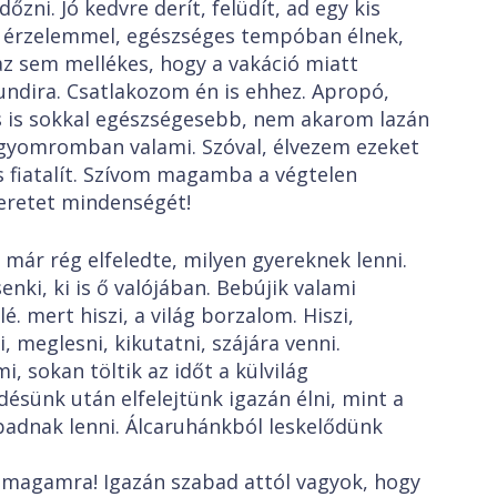
zni. Jó kedvre derít, felüdít, ad egy kis
ak érzelemmel, egészséges tempóban élnek,
z sem mellékes, hogy a vakáció miatt
undira. Csatlakozom én is ehhez. Apropó,
s is sokkal egészségesebb, nem akarom lazán
 gyomromban valami. Szóval, élvezem ezeket
s fiatalít. Szívom magamba a végtelen
zeretet mindenségét!
ár rég elfeledte, milyen gyereknek lenni.
enki, ki is ő valójában. Bebújik valami
. mert hiszi, a világ borzalom. Hiszi,
 meglesni, kikutatni, szájára venni.
, sokan töltik az időt a külvilág
edésünk után elfelejtünk igazán élni, mint a
abadnak lenni. Álcaruhánkból leskelődünk
 magamra! Igazán szabad attól vagyok, hogy