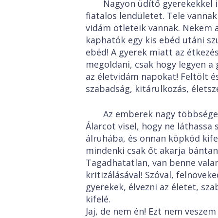
Nagyon üdítő gyerekekkel idő
fiatalos lendületet. Tele vann
vidám ötleteik vannak. Nekem a
kaphatók egy kis ebéd utáni sz
ebéd! A gyerek miatt az étkezé
megoldani, csak hogy legyen a
az életvidám napokat! Feltölt é
szabadság, kitárulkozás, élets
Az emberek nagy többsége m
Álarcot visel, hogy ne láthassa s
álruhába, és onnan köpköd kifelé
mindenki csak őt akarja bántani,
Tagadhatatlan, van benne valami
kritizálásával! Szóval, felnövek
gyerekek, élvezni az életet, sz
kifelé.
Jaj, de nem én! Ezt nem veszem