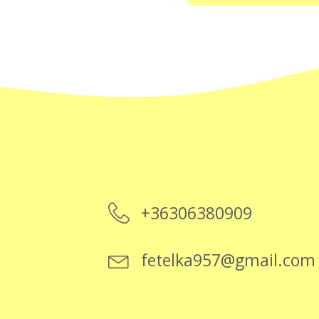
+36306380909
fetelka957@gmail.com