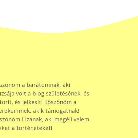
szönöm a barátomnak, aki
zsája volt a blog születésének, és
torít, és lelkesít! Köszönöm a
erekeimnek, akik támogatnak!
szönöm Lizának, aki megéli velem
eket a történeteket!