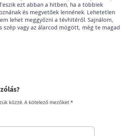
 Teszik ezt abban a hitben, ha a többiek
koznának és megvetőek lennének. Lehetetlen
em lehet meggyőzni a tévhitéről. Sajnálom,
és szép vagy az álarcod mögött, még te magad
zólás?
zük közzé.
A kötelező mezőket
*