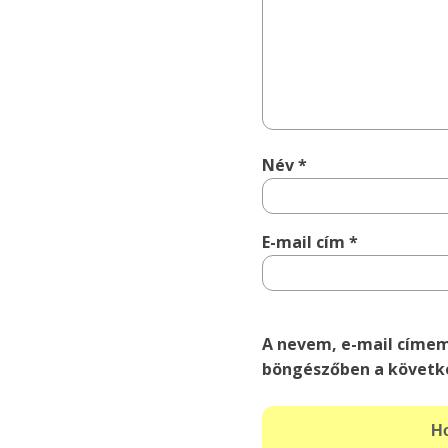
Név
*
E-mail cím
*
A nevem, e-mail címe
böngészőben a követk