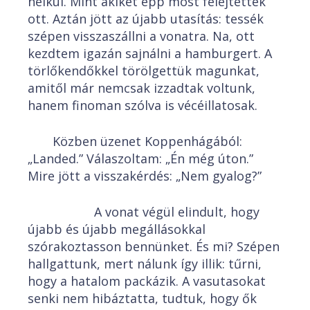
nélkül. Mint akiket épp most felejtettek
ott. Aztán jött az újabb utasítás: tessék
szépen visszaszállni a vonatra. Na, ott
kezdtem igazán sajnálni a hamburgert. A
törlőkendőkkel törölgettük magunkat,
amitől már nemcsak izzadtak voltunk,
hanem finoman szólva is vécéillatosak.
Közben üzenet Koppenhágából:
„Landed.” Válaszoltam: „Én még úton.”
Mire jött a visszakérdés: „Nem gyalog?”
A vonat végül elindult, hogy
újabb és újabb megállásokkal
szórakoztasson bennünket. És mi? Szépen
hallgattunk, mert nálunk így illik: tűrni,
hogy a hatalom packázik. A vasutasokat
senki nem hibáztatta, tudtuk, hogy ők