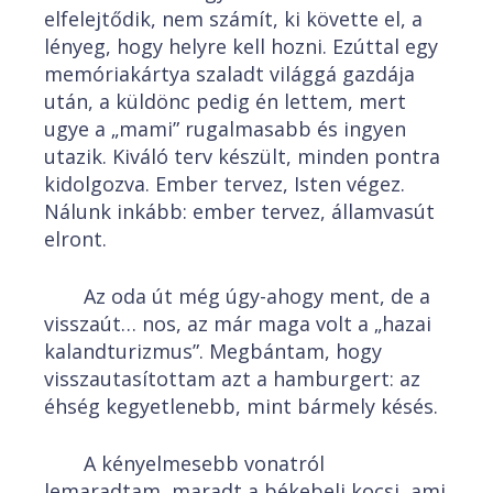
elfelejtődik, nem számít, ki követte el, a
lényeg, hogy helyre kell hozni. Ezúttal egy
memóriakártya szaladt világgá gazdája
után, a küldönc pedig én lettem, mert
ugye a „mami” rugalmasabb és ingyen
utazik. Kiváló terv készült, minden pontra
kidolgozva. Ember tervez, Isten végez.
Nálunk inkább: ember tervez, államvasút
elront.
Az oda út még úgy-ahogy ment, de a
visszaút… nos, az már maga volt a „hazai
kalandturizmus”. Megbántam, hogy
visszautasítottam azt a hamburgert: az
éhség kegyetlenebb, mint bármely késés.
A kényelmesebb vonatról
lemaradtam, maradt a békebeli kocsi, ami