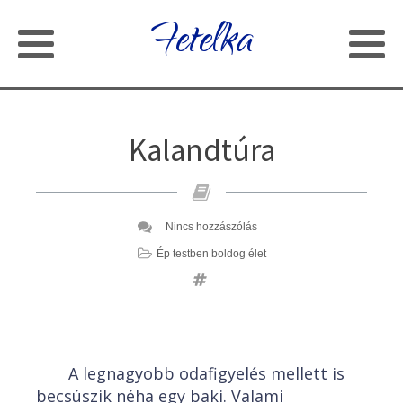
Fetelka
Kalandtúra
Nincs hozzászólás
Ép testben boldog élet
A legnagyobb odafigyelés mellett is
becsúszik néha egy baki. Valami