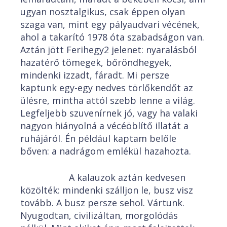
ugyan nosztalgikus, csak éppen olyan
szaga van, mint egy pályaudvari vécének,
ahol a takarító 1978 óta szabadságon van.
Aztán jött Ferihegy2 jelenet: nyaralásból
hazatérő tömegek, bőröndhegyek,
mindenki izzadt, fáradt. Mi persze
kaptunk egy-egy nedves törlőkendőt az
ülésre, mintha attól szebb lenne a világ.
Legfeljebb szuvenírnek jó, vagy ha valaki
nagyon hiányolná a vécéöblítő illatát a
ruhájáról. Én például kaptam belőle
bőven: a nadrágom emlékül hazahozta.
A kalauzok aztán kedvesen
közölték: mindenki szálljon le, busz visz
tovább. A busz persze sehol. Vártunk.
Nyugodtan, civilizáltan, morgolódás