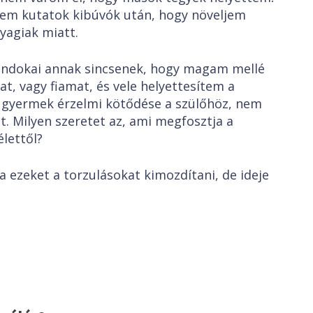
 nem kutatok kibúvók után, hogy növeljem
yagiak miatt.
kai annak sincsenek, hogy magam mellé
t, vagy fiamat, és vele helyettesítem a
 gyermek érzelmi kötődése a szülőhöz, nem
zt. Milyen szeretet az, ami megfosztja a
élettől?
ket a torzulásokat kimozdítani, de ideje