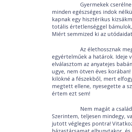
Gyermekek cserélnek pozí
minden egészséges indok nélkü
kapnak egy hisztérikus kizsákm
totális értetlenséggel bámulok,
Miért semmized ki az utódaida
Az élethossznak megvan
egyértelműek a határok. Ideje 
elválasztom az anyatejes babám
ugye, nem ötven éves korában! 
kilökné a fészekből, mert elfog
megtett ellene, nyesegette a s
értem ezt sem!
Nem magát a családot, a
Szerintem, teljesen mindegy, va
jutott végleges pontra! Vitatk
házastársamat elhunytakor, és