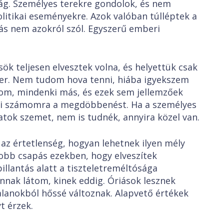
lág. Személyes terekre gondolok, és nem
litikai eseményekre. Azok valóban túlléptek a
rás nem azokról szól. Egyszerű emberi
eljesen elvesztek volna, és helyettük csak
er. Nem tudom hova tenni, hiába igyekszem
dom, mindenki más, és ezek sem jellemzőek
ti számomra a megdöbbenést. Ha a személyes
ok szemet, nem is tudnék, annyira közel van.
rtetlenség, hogyan lehetnek ilyen mély
yobb csapás ezekben, hogy elveszítek
llantás alatt a tiszteletreméltósága
annak látom, kinek eddig. Óriások lesznek
lanokból hőssé változnak. Alapvető értékek
t érzek.