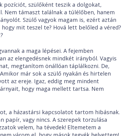
ciót, szülőként teszik a dolgokat,
l. Nem támaszt találnak a túlélőben, hanem
ányolót. Szülő vagyok magam is, ezért aztán
 hogy mit teszel te? Hová lett belőled a véred?
t?
nak a maga lépései. A fejemben
van az elengedésnek mindkét irányból. Vagyis
at, megtanítom önállóan táplálkozni. De,
Amikor már sok a szülő nyakán és hirtelen
yott az ereje. Igaz, eddig meg mindent
zárnyait, hogy maga mellett tartsa. Nem
 házastársi kapcsolatot tartom hibásnak.
n papír, vagy nincs. A szerepek torzulása
ozzatok velem, ha tévedek! Eltemetem a
 nem várom el, hogy mások tegyék helyettem!