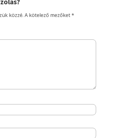
zólás?
zük közzé.
A kötelező mezőket
*