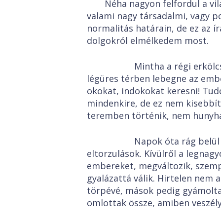
Néha nagyon felfordul a vi
valami nagy társadalmi, vagy po
normalitás határain, de ez az í
dolgokról elmélkedem most.
Mintha a régi erkölcsök t
légüres térben lebegne az emb
okokat, indokokat keresni! Tu
mindenkire, de ez nem kisebbí
teremben történik, nem hunyhat
Napok óta rág belül az é
eltorzulások. Kívülről a legnag
embereket, megváltozik, szempi
gyalázattá válik. Hirtelen nem 
törpévé, mások pedig gyámolta
omlottak össze, amiben veszély