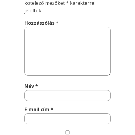
kötelező mezőket
*
karakterrel
jelöltük
Hozzászólás
*
Név
*
E-mail cím
*