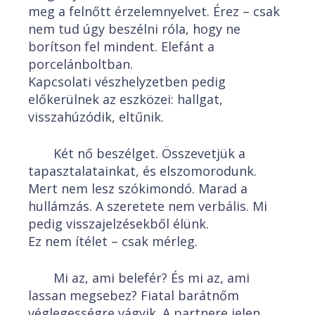
meg a felnőtt érzelemnyelvet. Érez – csak
nem tud úgy beszélni róla, hogy ne
borítson fel mindent. Elefánt a
porcelánboltban.
Kapcsolati vészhelyzetben pedig
előkerülnek az eszközei: hallgat,
visszahúzódik, eltűnik.
Két nő beszélget. Összevetjük a
tapasztalatainkat, és elszomorodunk.
Mert nem lesz szókimondó. Marad a
hullámzás. A szeretete nem verbális. Mi
pedig visszajelzésekből élünk.
Ez nem ítélet – csak mérleg.
Mi az, ami belefér? És mi az, ami
lassan megsebez? Fiatal barátnőm
véglegességre vágyik. A partnere jelen