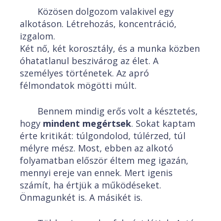
Közösen dolgozom valakivel egy
alkotáson. Létrehozás, koncentráció,
izgalom.
Két nő, két korosztály, és a munka közben
óhatatlanul beszivárog az élet. A
személyes történetek. Az apró
félmondatok mögötti múlt.
Bennem mindig erős volt a késztetés,
hogy
mindent megértsek
. Sokat kaptam
érte kritikát: túlgondolod, túlérzed, túl
mélyre mész. Most, ebben az alkotó
folyamatban először éltem meg igazán,
mennyi ereje van ennek. Mert igenis
számít, ha értjük a működéseket.
Önmagunkét is. A másikét is.