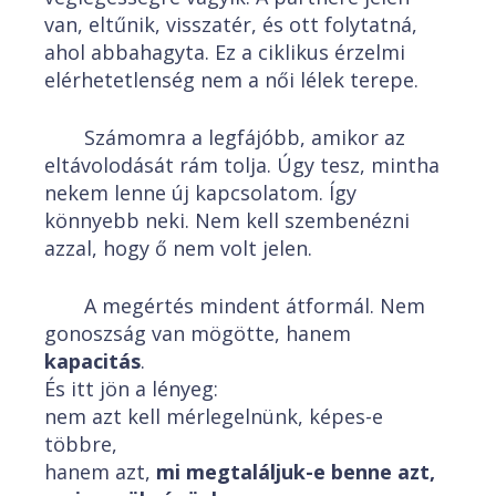
van, eltűnik, visszatér, és ott folytatná,
ahol abbahagyta. Ez a ciklikus érzelmi
elérhetetlenség nem a női lélek terepe.
Számomra a legfájóbb, amikor az
eltávolodását rám tolja. Úgy tesz, mintha
nekem lenne új kapcsolatom. Így
könnyebb neki. Nem kell szembenézni
azzal, hogy ő nem volt jelen.
A megértés mindent átformál. Nem
gonoszság van mögötte, hanem
kapacitás
.
És itt jön a lényeg:
nem azt kell mérlegelnünk, képes-e
többre,
hanem azt,
mi megtaláljuk-e benne azt,