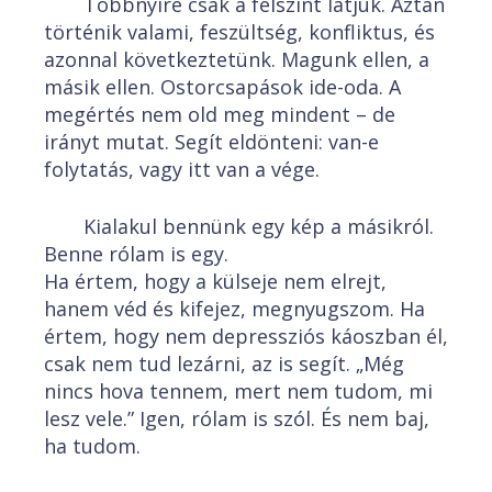
Többnyire csak a felszínt látjuk. Aztán
történik valami, feszültség, konfliktus, és
azonnal következtetünk. Magunk ellen, a
másik ellen. Ostorcsapások ide-oda. A
megértés nem old meg mindent – de
irányt mutat. Segít eldönteni: van-e
folytatás, vagy itt van a vége.
Kialakul bennünk egy kép a másikról.
Benne rólam is egy.
Ha értem, hogy a külseje nem elrejt,
hanem véd és kifejez, megnyugszom. Ha
értem, hogy nem depressziós káoszban él,
csak nem tud lezárni, az is segít. „Még
nincs hova tennem, mert nem tudom, mi
lesz vele.” Igen, rólam is szól. És nem baj,
ha tudom.