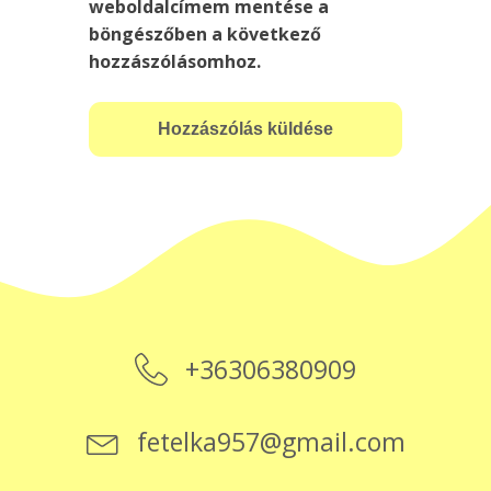
weboldalcímem mentése a
böngészőben a következő
hozzászólásomhoz.
+36306380909
fetelka957@gmail.com