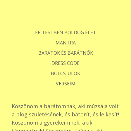
ÉP TESTBEN BOLDOG ÉLET
MANTRA
BARÁTOK ÉS BARÁTNŐK
DRESS CODE
BÖLCS-ÜLÖK
VERSEIM
Köszönöm a barátomnak, aki múzsája volt
a blog születésének, és bátorít, és lelkesít!
Köszönöm a gyerekeimnek, akik
támogatnak! Köszönöm Lizának, aki