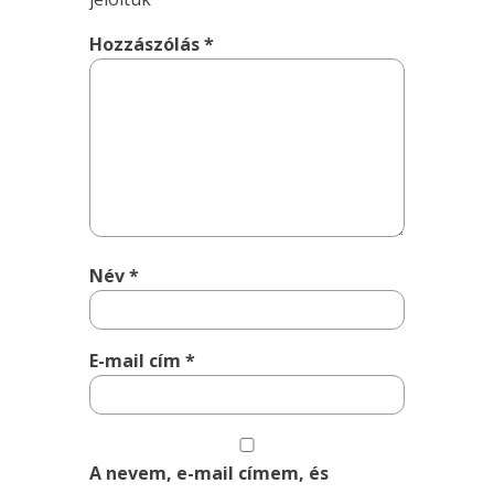
Hozzászólás
*
Név
*
E-mail cím
*
A nevem, e-mail címem, és