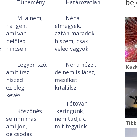
bej
Tünemény
Határozatlan
Mi a nem,
Néha
ha igen,
elmegyek,
ami van
aztán maradok,
belőled
hiszem, csak
nincsen.
veled vagyok.
k
Legyen szó,
Néha nézel,
Ked
amit írsz,
de nem is látsz,
hiszed
meséket
ez elég
kitalálsz.
kevés.
Tétován
Köszönés
keringünk,
semmi más,
nem tudjuk,
Tit
ami jön,
mit tegyünk.
de csodás