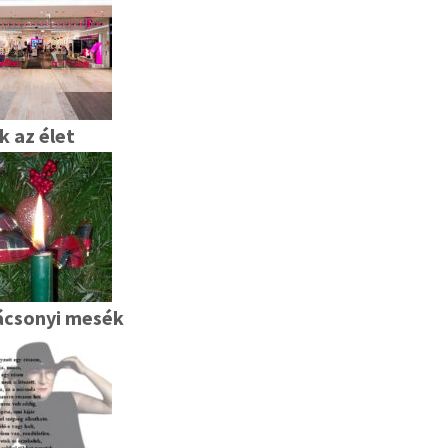
ik az élet
ácsonyi mesék