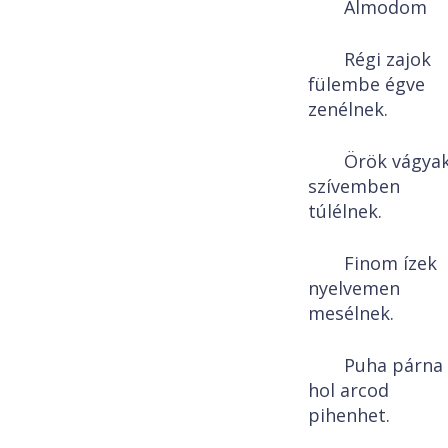
Álmodom
Régi zajok
fülembe égve
zenélnek.
Örök vágya
szívemben
túlélnek.
Finom ízek
nyelvemen
mesélnek.
Puha párna
hol arcod
pihenhet.