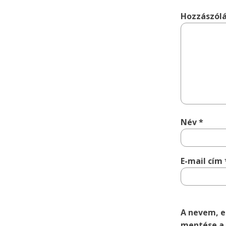
Hozzászól
Név
*
E-mail cím
A nevem, e
mentése a