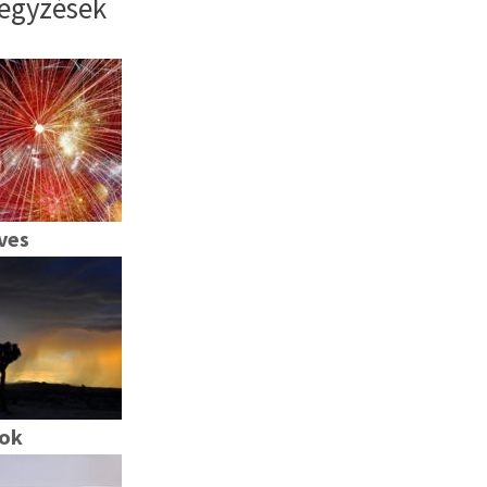
egyzések
ves
kok