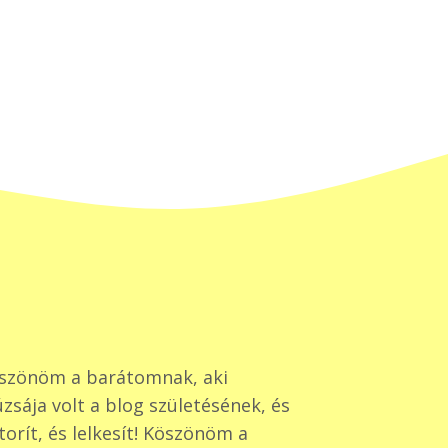
szönöm a barátomnak, aki
zsája volt a blog születésének, és
torít, és lelkesít! Köszönöm a