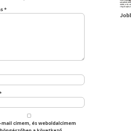
ás
*
Job
*
-mail címem, és weboldalcímem
 böngészőben a következő