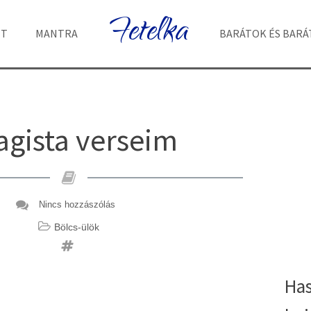
Fetelka
ET
MANTRA
BARÁTOK ÉS BAR
agista verseim
Nincs hozzászólás
Bölcs-ülök
Ha