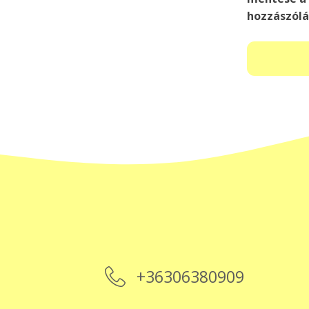
hozzászól
+36306380909