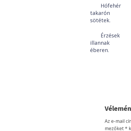
Hófehér
takarón
sötétek.
Érzések
illannak
éberen.
Vélemén
Az e-mail c
mezőket
*
k