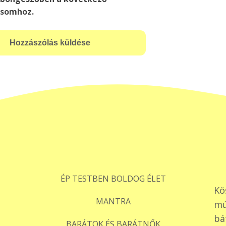
ásomhoz.
ÉP TESTBEN BOLDOG ÉLET
Kö
MANTRA
mú
bá
BARÁTOK ÉS BARÁTNŐK