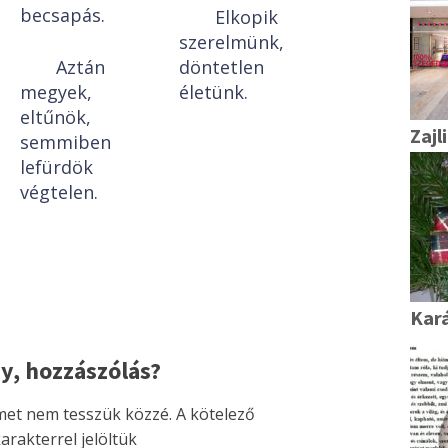
becsapás.
Elkopik
szerelmünk,
Aztán
döntetlen
megyek,
életünk.
eltűnök,
Zajl
semmiben
lefürdök
végtelen.
Kar
y, hozzászólás?
ímet nem tesszük közzé.
A kötelező
arakterrel jelöltük