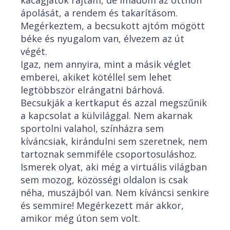
kacagjatok rajtam, de imádom az otthon
ápolását, a rendem és takarításom.
Megérkeztem, a becsukott ajtóm mögött
béke és nyugalom van, élvezem az út
végét.
Igaz, nem annyira, mint a másik véglet
emberei, akiket kötéllel sem lehet
legtöbbször elrángatni bárhová.
Becsukják a kertkaput és azzal megszűnik
a kapcsolat a külvilággal. Nem akarnak
sportolni valahol, színházra sem
kíváncsiak, kirándulni sem szeretnek, nem
tartoznak semmiféle csoportosuláshoz.
Ismerek olyat, aki még a virtuális világban
sem mozog, közösségi oldalon is csak
néha, muszájból van. Nem kíváncsi senkire
és semmire! Megérkezett már akkor,
amikor még úton sem volt.