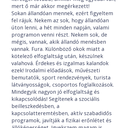
mert ő már akkor megérkezett!
Sokan állandóan mennek, ezért figyeltem
fel rájuk. Nekem az sok, hogy állandóan
úton lenni, a hét minden napján, valami
programon venni részt. Nekem sok, de
mégis, vannak, akik állandó menésben
vannak. Fura. Különböző okok miatt a
kötelező elfoglaltság után, készülnek
valahová. Érdekes és izgalmas kalandok
ezek! Irodalmi előadások, művészeti
bemutatók, sport rendezvények, turista
látványosságok, csoportos foglalkozások.
Mindegyik nagyon jó elfoglaltság és
kikapcsolódás! Segítenek a szociális
beilleszkedésben, a
kapcsolatteremtésben, aktív szabadidős
programok, javítják a fizikai erőnlétet és
állóképességet. Igyekszem magam is