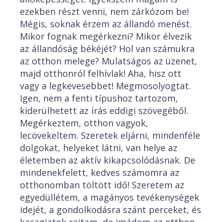
ezekben részt venni, nem zárkózom be!
Mégis, soknak érzem az állandó menést.
Mikor fognak megérkezni? Mikor élvezik
az állandóság békéjét? Hol van számukra
az otthon melege? Mulatságos az üzenet,
majd otthonról felhívlak! Aha, hisz ott
vagy a legkevesebbet! Megmosolyogtat.
Igen, nem a fenti típushoz tartozom,
kiderülhetett az írás eddigi szövegéből.
Megérkeztem, otthon vagyok,
lecövekeltem. Szeretek eljárni, mindenféle
dolgokat, helyeket látni, van helye az
életemben az aktív kikapcsolódásnak. De
mindenekfelett, kedves számomra az
otthonomban töltött idő! Szeretem az
egyedüllétem, a magányos tevékenységek
idejét, a gondolkodásra szánt perceket, és