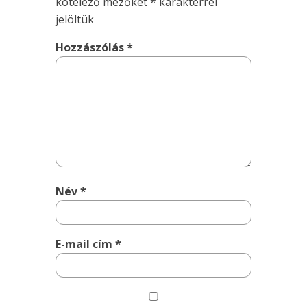
kötelező mezőket
*
karakterrel
jelöltük
Hozzászólás
*
Név
*
E-mail cím
*