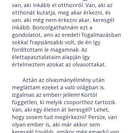
van, aki inkább el otthonról. Van, aki az
otthonát kutatja, meg akar érkezni, és
van, aki még nem érkezni akar, keresgél
inkább. Boncolgathatnám ezt a
gondolatot, ami az eredeti fogalmazásban
sokkal frappánsabb volt, de én így
fordítottam le magamnak. Az
élettapasztalataim alapján így
értelmeztem azokat az olvasottakat.
Aztán az olvasmányélmény után
megláttam ezeket a való világban is.
Izgalmas az emberi jellem! Kortól
független, ki melyik csoporthoz tartozik.
Van, aki egy életen át keresgél? Lehet,
hogy sosem tud megérkezni? Persze, van
olyan ember is, aki már akkor sem
keresgél tovább, amikor még egyedül van,