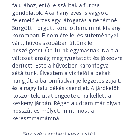
falujához, ettől elszálltak a furcsa
gondolatok. Akárhány éves is vagyok,
felemelő érzés egy látogatás a nénémnél.
Sürgött, forgott körülöttem, mint kislány
koromban. Finom étellel és süteménnyel
várt, hűvös szobában ültünk le
beszélgetni. Örültünk egymásnak. Nála a
változatlanság megnyugtatott és jókedvre
derített. Este a hűvösben karonfogva
sétáltunk. Élveztem a víz felől a békák
hangját, a baromfiudvar jellegzetes zajait,
és a nagy falu békés csendjét. A járókelők
köszöntek, utat engedtek, ha kellett a
keskeny járdán. Régen aludtam már olyan
hosszút és mélyet, mint most a
keresztmamámnál.
Sok szép emberi gesztustól,