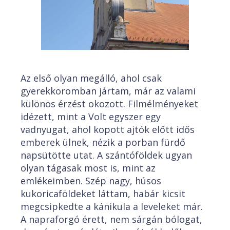
Az első olyan megálló, ahol csak
gyerekkoromban jártam, már az valami
különös érzést okozott. Filmélményeket
idézett, mint a Volt egyszer egy
vadnyugat, ahol kopott ajtók előtt idős
emberek ülnek, nézik a porban fürdő
napsütötte utat. A szántóföldek ugyan
olyan tágasak most is, mint az
emlékeimben. Szép nagy, húsos
kukoricaföldeket láttam, habár kicsit
megcsipkedte a kánikula a leveleket már.
A napraforgó érett, nem sárgán bólogat,