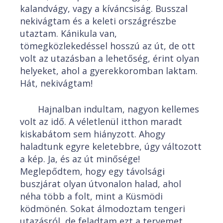
kalandvágy, vagy a kíváncsiság. Busszal
nekivágtam és a keleti országrészbe
utaztam. Kánikula van,
tömegközlekedéssel hosszú az út, de ott
volt az utazásban a lehetőség, érint olyan
helyeket, ahol a gyerekkoromban laktam.
Hát, nekivágtam!
Hajnalban indultam, nagyon kellemes
volt az idő. A véletlenül itthon maradt
kiskabátom sem hiányzott. Ahogy
haladtunk egyre keletebbre, úgy változott
a kép. Ja, és az út minősége!
Meglepődtem, hogy egy távolsági
buszjárat olyan útvonalon halad, ahol
néha több a folt, mint a Küsmödi
ködmönén. Sokat álmodoztam tengeri
utazásról, de feladtam ezt a tervemet,