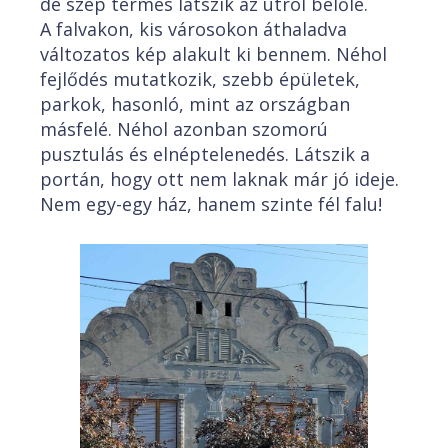
de szép termés látszik az útról belőle.
A falvakon, kis városokon áthaladva
változatos kép alakult ki bennem. Néhol
fejlődés mutatkozik, szebb épületek,
parkok, hasonló, mint az országban
másfelé. Néhol azonban szomorú
pusztulás és elnéptelenedés. Látszik a
portán, hogy ott nem laknak már jó ideje.
Nem egy-egy ház, hanem szinte fél falu!