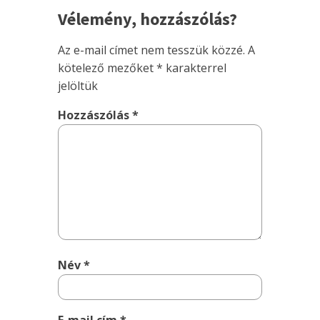
Vélemény, hozzászólás?
Az e-mail címet nem tesszük közzé.
A
kötelező mezőket
*
karakterrel
jelöltük
Hozzászólás
*
Név
*
E-mail cím
*