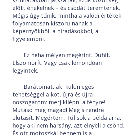
színházakban játszanak, szűk közönség
előtt énekelnek – és csodát teremtenek.
Mégis úgy tűnik, mintha a valódi értékek
folyamatosan kiszorulnának a
képernyőkből, a híradásokból, a
figyelemből.
Ez néha mélyen megérint. Dühít.
Elszomorít. Vagy csak lemondóan
legyintek.
Barátomat, aki különleges
tehetséggel alkot, újra és újra
noszogatom: merj kilépni a fényre!
Mutasd meg magad! Mégis rendre
elutasít. Megértem. Túl sok a példa arra,
hogy aki nem harsány, azt elnyeli a csönd.
És ott motoszkál bennem is a