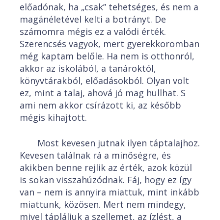
előadónak, ha „csak” tehetséges, és nem a
magánéletével kelti a botrányt. De
számomra mégis ez a valódi érték.
Szerencsés vagyok, mert gyerekkoromban
még kaptam belőle. Ha nem is otthonról,
akkor az iskolából, a tanároktól,
könyvtárakból, előadásokból. Olyan volt
ez, mint a talaj, ahová jó mag hullhat. S
ami nem akkor csírázott ki, az később
mégis kihajtott.
Most kevesen jutnak ilyen táptalajhoz.
Kevesen találnak rá a minőségre, és
akikben benne rejlik az érték, azok közül
is sokan visszahúzódnak. Fáj, hogy ez így
van – nem is annyira miattuk, mint inkább
miattunk, közösen. Mert nem mindegy,
mivel tápláljuk a szellemet, az ízlést, a