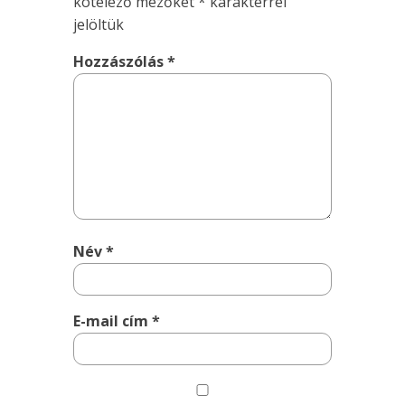
kötelező mezőket
*
karakterrel
jelöltük
Hozzászólás
*
Név
*
E-mail cím
*