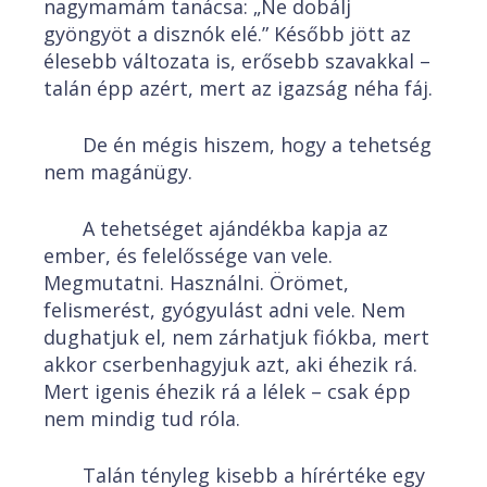
nagymamám tanácsa: „Ne dobálj
gyöngyöt a disznók elé.” Később jött az
élesebb változata is, erősebb szavakkal –
talán épp azért, mert az igazság néha fáj.
De én mégis hiszem, hogy a tehetség
nem magánügy.
A tehetséget ajándékba kapja az
ember, és felelőssége van vele.
Megmutatni. Használni. Örömet,
felismerést, gyógyulást adni vele. Nem
dughatjuk el, nem zárhatjuk fiókba, mert
akkor cserbenhagyjuk azt, aki éhezik rá.
Mert igenis éhezik rá a lélek – csak épp
nem mindig tud róla.
Talán tényleg kisebb a hírértéke egy