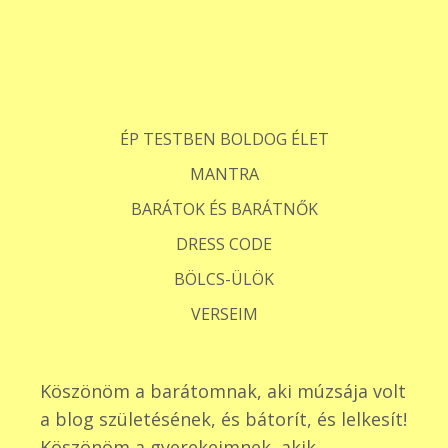
ÉP TESTBEN BOLDOG ÉLET
MANTRA
BARÁTOK ÉS BARÁTNŐK
DRESS CODE
BÖLCS-ÜLÖK
VERSEIM
Köszönöm a barátomnak, aki múzsája volt
a blog születésének, és bátorít, és lelkesít!
Köszönöm a gyerekeimnek, akik