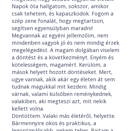
Napok óta hallgatom, sokszor, amikor
csak tehetem, és kapaszkodok. Fogom a
szép zene fonalát, hogy megtartson,
segítsen egyensúlyban maradni!
Megvannak az egyéni jellemzőim, nem
mindenben vagyok jó és nem mindig érzek
megelégedést. A magam dolgában viselem
a döntést és a következményt. Enyém és
kötelességem, magamért. Kerülöm, a
mások helyett hozott döntéseket. Mert,
ugye vannak, akik akár egy életen át sem
tudnak magukkal mit kezdeni. Mindig
várnak, valami külsőben reménykednek,
valakiben, aki megteszi azt, mit nekik
kellett volna.
Döntöttem. Valaki más életéről, helyette.
Bármennyire okos és praktikus, a
legoptimálisabb, nekem teher. Rajtam a