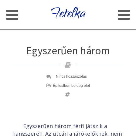
Fetelka
Egyszerűen három
Nincs hozzászólás
Ép testben boldog élet
Egyszerűen három férfi játszik a
hangszerén. Az utcán a járókelőknek, nem