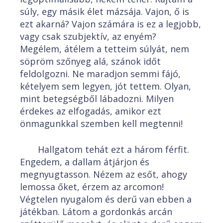
súly, egy másik élet mázsája. Vajon, ő is
ezt akarná? Vajon számára is ez a legjobb,
vagy csak szubjektív, az enyém?
Megélem, átélem a tetteim súlyát, nem
söpröm szőnyeg alá, szánok időt
feldolgozni. Ne maradjon semmi fájó,
kételyem sem legyen, jót tettem. Olyan,
mint betegségből lábadozni. Milyen
érdekes az elfogadás, amikor ezt
önmagunkkal szemben kell megtenni!
Hallgatom tehát ezt a három férfit.
Engedem, a dallam átjárjon és
megnyugtasson. Nézem az esőt, ahogy
lemossa őket, érzem az arcomon!
Végtelen nyugalom és derű van ebben a
játékban. Látom a gordonkás arcán