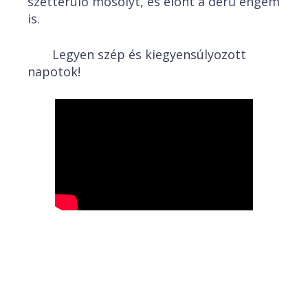
szétterülő mosolyt, és elönt a derű engem
is.
Legyen szép és kiegyensúlyozott
napotok!