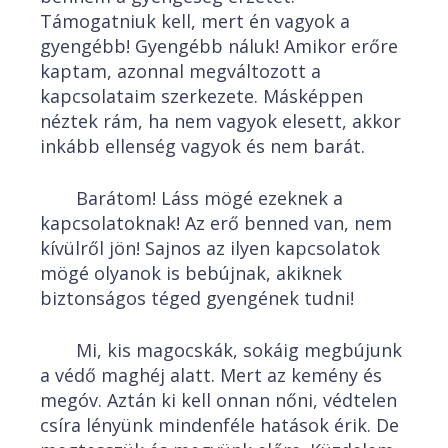
Támogatniuk kell, mert én vagyok a
gyengébb! Gyengébb náluk! Amikor erőre
kaptam, azonnal megváltozott a
kapcsolataim szerkezete. Másképpen
néztek rám, ha nem vagyok elesett, akkor
inkább ellenség vagyok és nem barát.
Barátom! Láss mögé ezeknek a
kapcsolatoknak! Az erő benned van, nem
kívülről jön! Sajnos az ilyen kapcsolatok
mögé olyanok is bebújnak, akiknek
biztonságos téged gyengének tudni!
Mi, kis magocskák, sokáig megbújunk
a védő maghéj alatt. Mert az kemény és
megóv. Aztán ki kell onnan nőni, védtelen
csíra lényünk mindenféle hatások érik. De