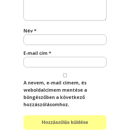
Név
*
E-mail cím
*
A nevem, e-mail címem, és
weboldalcímem mentése a
böngészőben a következő
hozzászólásomhoz.