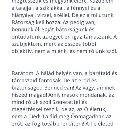
megtesszük és megyünk előre. Küzdelem
a talajjal, a sziklákkal, a fénnyel és a
hiányával, vízzel, széllel. De ez a mi utunk!
Bátorság kell hozzá. Az pedig van,
bennünk él. Saját bátorságunk és
öntudatunk az egyetlen igaz támaszunk. A
szubjektum, mert az összes többi
objektív, nem a miénk, és nem rólunk szól.
Barátom! A hálád helyén van, a barátaid és
támaszaid fontosak. De az erőd és
biztonságod Benned van! Az vagy, aminek
hiszed magad! Amit mások mondanak, az
mind róluk szól! Szeretettel és
megértéssel teszik, de az, az Ő életük,
nem a Tiéd! Találd meg Önmagadban az
erőt, az fog tovább lendíteni! A Te életed