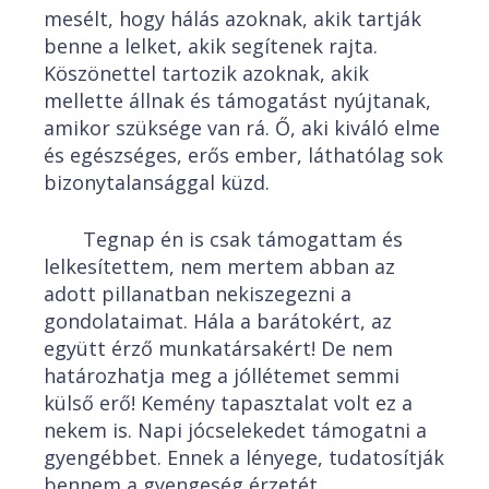
mesélt, hogy hálás azoknak, akik tartják
benne a lelket, akik segítenek rajta.
Köszönettel tartozik azoknak, akik
mellette állnak és támogatást nyújtanak,
amikor szüksége van rá. Ő, aki kiváló elme
és egészséges, erős ember, láthatólag sok
bizonytalansággal küzd.
Tegnap én is csak támogattam és
lelkesítettem, nem mertem abban az
adott pillanatban nekiszegezni a
gondolataimat. Hála a barátokért, az
együtt érző munkatársakért! De nem
határozhatja meg a jóllétemet semmi
külső erő! Kemény tapasztalat volt ez a
nekem is. Napi jócselekedet támogatni a
gyengébbet. Ennek a lényege, tudatosítják
bennem a gyengeség érzetét.