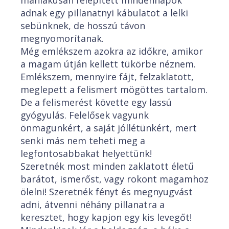
mániákusan felépített mindennapok
adnak egy pillanatnyi kábulatot a lelki
sebünknek, de hosszú távon
megnyomorítanak.
Még emlékszem azokra az időkre, amikor
a magam útján kellett tükörbe néznem.
Emlékszem, mennyire fájt, felzaklatott,
meglepett a felismert mögöttes tartalom.
De a felismerést követte egy lassú
gyógyulás. Felelősek vagyunk
önmagunkért, a saját jóllétünkért, mert
senki más nem teheti meg a
legfontosabbakat helyettünk!
Szeretnék most minden zaklatott életű
barátot, ismerőst, vagy rokont magamhoz
ölelni! Szeretnék fényt és megnyugvást
adni, átvenni néhány pillanatra a
keresztet, hogy kapjon egy kis levegőt!