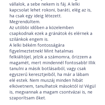
vállalok, a sebe nekem is fáj. A lelki
kapcsolat lehet rokoni, baráti, elég az is,
ha csak egy ideig létezett.
Megrendültem.
Az utóbbi időben a közelemben
csapkodnak ezek a gránátok és elérnek a
szilánkok engem is.
A lelki békém fontosságára
figyelmeztetnek! Mint hatalmas
felkiáltójel, jelzik a számomra, őrizzem a
magamét, mert mindennél fontosabb! Illik
tanulni a másik botlásaiból, vagy csak
egyszerű keresztjeiből, ha már a lábam
elé estek. Nem muszáj minden hibát
elkövetnem, tanulhatok másoktól is! Végül
is, megvannak a magam csontvázai is, ne
szaporítsam őket.