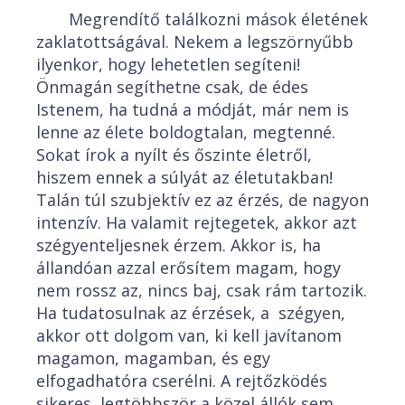
Megrendítő találkozni mások életének
zaklatottságával. Nekem a legszörnyűbb
ilyenkor, hogy lehetetlen segíteni!
Önmagán segíthetne csak, de édes
Istenem, ha tudná a módját, már nem is
lenne az élete boldogtalan, megtenné.
Sokat írok a nyílt és őszinte életről,
hiszem ennek a súlyát az életutakban!
Talán túl szubjektív ez az érzés, de nagyon
intenzív. Ha valamit rejtegetek, akkor azt
szégyenteljesnek érzem. Akkor is, ha
állandóan azzal erősítem magam, hogy
nem rossz az, nincs baj, csak rám tartozik.
Ha tudatosulnak az érzések, a szégyen,
akkor ott dolgom van, ki kell javítanom
magamon, magamban, és egy
elfogadhatóra cserélni. A rejtőzködés
sikeres, legtöbbször a közel állók sem