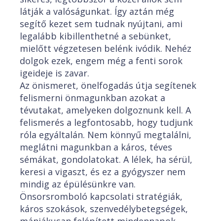
látják a valóságunkat. Így aztán még
segítő kezet sem tudnak nyújtani, ami
legalább kibillenthetné a sebünket,
mielőtt végzetesen belénk ivódik. Nehéz
dolgok ezek, engem még a fenti sorok
igeideje is zavar.
Az önismeret, önelfogadás útja segítenek
felismerni önmagunkban azokat a
tévutakat, amelyeken dolgoznunk kell. A
felismerés a legfontosabb, hogy tudjunk
róla egyáltalán. Nem könnyű megtalálni,
meglátni magunkban a káros, téves
sémákat, gondolatokat. A lélek, ha sérül,
keresi a vigaszt, és ez a gyógyszer nem
mindig az épülésünkre van.
Önsorsromboló kapcsolati stratégiák,
káros szokások, szenvedélybetegségek,