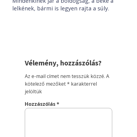
Mindenkinek jár a boldogság, a béke a
lelkének, bármi is legyen rajta a súly.
Vélemény, hozzászólás?
Az e-mail címet nem tesszük közzé.
A
kötelező mezőket
*
karakterrel
jelöltük
Hozzászólás
*