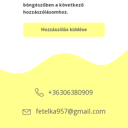
böngészőben a következő
hozzászólásomhoz.
+36306380909
fetelka957@gmail.com