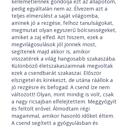
kellemetlennek gondolja ezt az állapotom,
pedig egyáltalán nem az. Élvezem azt a
teljes elmerülést a saját világomba,
aminek jó a rezgése, felhoz tanulságokat,
megmutat olyan egyszerű bölcsességeket,
amiket a zaj elfed. Azt hiszem, ezek a
megvilágosulások jól jönnek most,
segítenek majd akkor is, amikor
visszatérek a világ hangosabb szakaszába.
Különböző életszakaszaimnak megvoltak
ezek a csendbarát szakaszai. Először
elszigetel és kirekeszt, de utána ráállok a
jó rezgésre és befogad. A csend íze nem
változott! Olyan, mint mindig is volt, csak
a nagy ricsajban elfelejtettem. Meggyógyít
és feltölt erővel. Álmodtam régi
magammal, amikor hasonló időket éltem.
A csend segített a gyógyulásban és