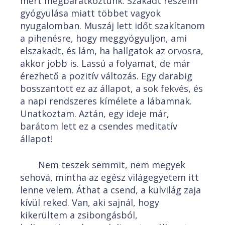
mert megbarátkoztunk. Szakadt részeim
gyógyulása miatt többet vagyok
nyugalomban. Muszáj lett időt szakítanom
a pihenésre, hogy meggyógyuljon, ami
elszakadt, és lám, ha hallgatok az orvosra,
akkor jobb is. Lassú a folyamat, de már
érezhető a pozitív változás. Egy darabig
bosszantott ez az állapot, a sok fekvés, és
a napi rendszeres kímélete a lábamnak.
Unatkoztam. Aztán, egy ideje már,
barátom lett ez a csendes meditatív
állapot!
Nem teszek semmit, nem megyek
sehová, mintha az egész világegyetem itt
lenne velem. Áthat a csend, a külvilág zaja
kívül reked. Van, aki sajnál, hogy
kikerültem a zsibongásból,