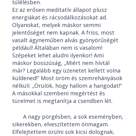
túlélésben.
Ez az erősen meditatív állapot plusz
energiákat és rácsodálkozásokat ad.
Olyanokat, melyek máskor semmi
jelentőséget nem kapnak. A friss, most
vasalt ágyneműben alvás gyönyörűségét
például! Általában nem is vasalom!
Szépeket lehet aludni ilyenkor! Ami
máskor bosszúság, „Miért nem hívtál
már? Legalább egy üzenetet kellett volna
küldened!” Most öröm és szemrehányások
nélküli: „Örülök, hogy hallom a hangodat!”
A másokkal szembeni megértést és
türelmet is megtanítja a csendben lét.
A nagy pörgésben, a sok eseményben,
sikerekben, elveszítettem önmagam.
Elfelejtettem örülni sok kicsi dolognak,