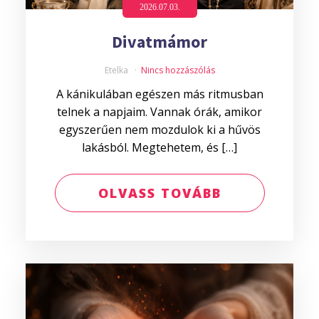
2026.07.03.
Divatmámor
Etelka
Nincs hozzászólás
A kánikulában egészen más ritmusban
telnek a napjaim. Vannak órák, amikor
egyszerűen nem mozdulok ki a hűvös
lakásból. Megtehetem, és […]
OLVASS TOVÁBB