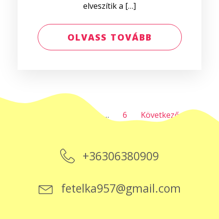
elveszítik a […]
OLVASS TOVÁBB
1
2
3
…
6
Következő »
+36306380909
fetelka957@gmail.com