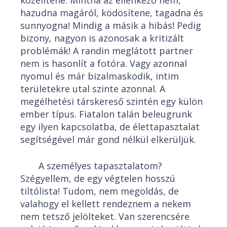
közelítene. Mintha az ellenkező nem,
hazudna magáról, ködösítene, tagadna és
sunnyogna! Mindig a másik a hibás! Pedig
bizony, nagyon is azonosak a kritizált
problémák! A randin meglátott partner
nem is hasonlít a fotóra. Vagy azonnal
nyomul és már bizalmaskodik, intim
területekre utal szinte azonnal. A
megélhetési társkereső szintén egy külön
ember típus. Fiatalon talán beleugrunk
egy ilyen kapcsolatba, de élettapasztalat
segítségével már gond nélkül elkerüljük.
A személyes tapasztalatom?
Szégyellem, de egy végtelen hosszú
tiltólista! Tudom, nem megoldás, de
valahogy el kellett rendeznem a nekem
nem tetsző jelölteket. Van szerencsére