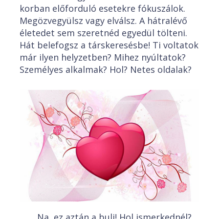
korban előforduló esetekre fókuszálok.
Megözvegyülsz vagy elválsz. A hátralévő
életedet sem szeretnéd egyedül tölteni.
Hát belefogsz a társkeresésbe! Ti voltatok
már ilyen helyzetben? Mihez nyúltatok?
Személyes alkalmak? Hol? Netes oldalak?
Na, ez aztán a buli! Hol ismerkednél?