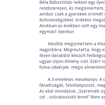
Béla Bábszínház nekem egy ilyen
rendszeresen, és megismertem, 
amikor csak a gyerekek örömét é
különösségükkel, érdekes megold
Azokban az években volt egy mun
egymást ilyenkor.
Később megismertem a Kiss Á
nagyobbra. Megmutatta, hogy ez 
Ibsen darabból készült feldolg
ugyan olyan élmény volt. Ezért 
futva odaérjek, mégis elmentem 
A 3 emeletes mesekönyv. A d
fáradtságát, felvillanyozott, m
Az első mondatok: „Szeretnék izg
izé….szórakoztató lenni!” Nem ez