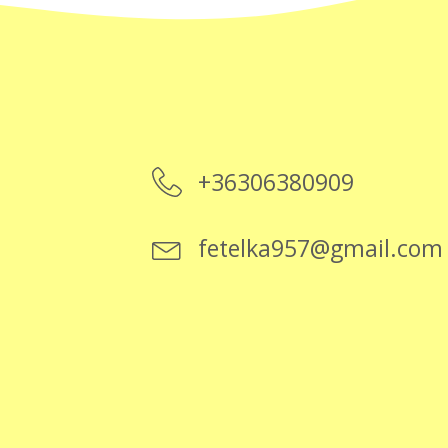
+36306380909
fetelka957@gmail.com