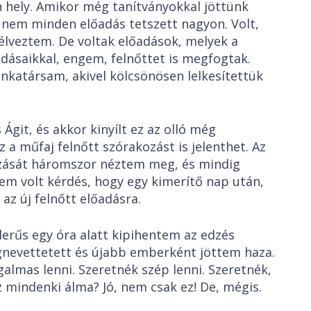
 hely. Amikor még tanítványokkal jöttünk
nem minden előadás tetszett nagyon. Volt,
lveztem. De voltak előadások, melyek a
ásaikkal, engem, felnőttet is megfogtak.
katársam, akivel kölcsönösen lelkesítettük
git, és akkor kinyílt ez az olló még
a műfaj felnőtt szórakozást is jelenthet. Az
ozását háromszor néztem meg, és mindig
nem volt kérdés, hogy egy kimerítő nap után,
az új felnőtt előadásra.
erűs egy óra alatt kipihentem az edzés
egnevettetett és újabb emberként jöttem haza.
almas lenni. Szeretnék szép lenni. Szeretnék,
 mindenki álma? Jó, nem csak ez! De, mégis.