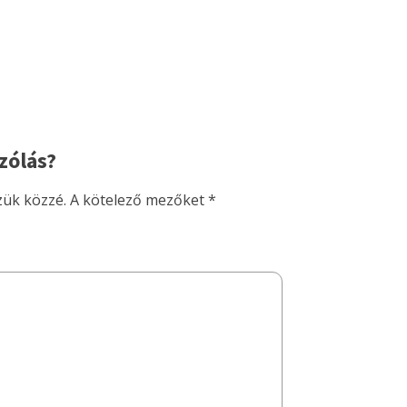
zólás?
zük közzé.
A kötelező mezőket
*