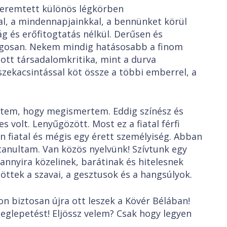
teremtett különös légkörben
, a mindennapjainkkal, a bennünket körül
g és erőfitogtatás nélkül. Derűsen és
ságosan. Nekem mindig hatásosabb a finom
tt társadalomkritika, mint a durva
zekacsintással köt össze a többi emberrel, a
tem, hogy megismertem. Eddig színész és
volt. Lenyűgözött. Most ez a fiatal férfi
n fiatal és mégis egy érett személyiség. Abban
 tanultam. Van közös nyelvünk! Szívtunk egy
annyira közelinek, barátinak és hitelesnek
öttek a szavai, a gesztusok és a hangsúlyok.
n biztosan újra ott leszek a Kövér Bélában!
glepetést! Eljössz velem? Csak hogy legyen