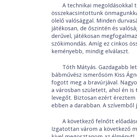
A technikai megoldásokkal 
összekacsintottunk önmagunkkal
ölelő valósággal. Minden durvasá
játékosan, de őszintén és való
derűvel, játékosan megfogalmazo
szókimondás. Amíg ez cinkos öss
keményebb, mindig elválaszt.
Tóth Mátyás. Gazdagabb let
bábművész ismerősöm Kiss Ágnes 
fogott meg a bravúrjával. Nagyo
a városban született, ahol én is
levegőt. Biztosan ezért éreztem 
ebben a darabban. A szívemből j
A következő felnőtt előadáso
Izgatottan várom a következő me
kivel megosztanom az élményt!