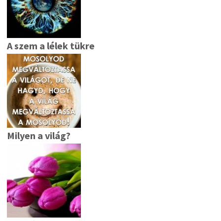
A szem a lélek tükre
Milyen a világ?