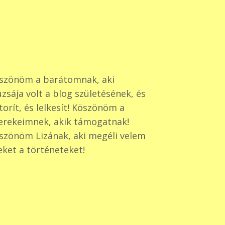
szönöm a barátomnak, aki
zsája volt a blog születésének, és
torít, és lelkesít! Köszönöm a
erekeimnek, akik támogatnak!
szönöm Lizának, aki megéli velem
eket a történeteket!