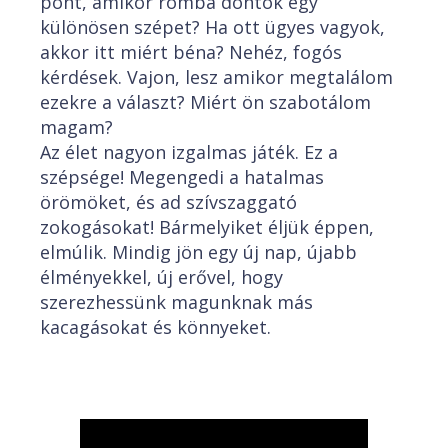
pont, amikor romba döntök egy
különösen szépet? Ha ott ügyes vagyok,
akkor itt miért béna? Nehéz, fogós
kérdések. Vajon, lesz amikor megtalálom
ezekre a választ? Miért ön szabotálom
magam?
Az élet nagyon izgalmas játék. Ez a
szépsége! Megengedi a hatalmas
örömöket, és ad szívszaggató
zokogásokat! Bármelyiket éljük éppen,
elmúlik. Mindig jön egy új nap, újabb
élményekkel, új erővel, hogy
szerezhessünk magunknak más
kacagásokat és könnyeket.