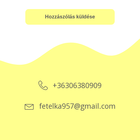
+36306380909
fetelka957@gmail.com