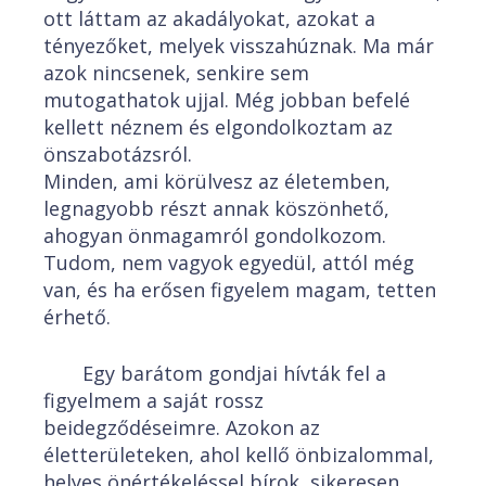
ott láttam az akadályokat, azokat a
tényezőket, melyek visszahúznak. Ma már
azok nincsenek, senkire sem
mutogathatok ujjal. Még jobban befelé
kellett néznem és elgondolkoztam az
önszabotázsról.
Minden, ami körülvesz az életemben,
legnagyobb részt annak köszönhető,
ahogyan önmagamról gondolkozom.
Tudom, nem vagyok egyedül, attól még
van, és ha erősen figyelem magam, tetten
érhető.
Egy barátom gondjai hívták fel a
figyelmem a saját rossz
beidegződéseimre. Azokon az
életterületeken, ahol kellő önbizalommal,
helyes önértékeléssel bírok, sikeresen