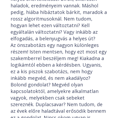
haladok, eredményeim vannak. Máshol
pedig, hiába hibáztatok bárkit, maradok a
rossz algoritmusoknál. Nem tudom,
hogyan lehet ezen változtatni? Kell
egyáltalán változtatni? Vagy inkább az
elfogadás, a belenyugvás a helyes út?
Az önszabotázs egy nagyon különleges
részem! Isten mentsen, hogy ezt most egy
szakemberrel beszéljem meg! Kiakadna a
logikámtól ebben a kérdésben. Ugyanis,
ez a kis piszok szabotázs, nem hogy
inkább megvéd, és nem akadályoz?
Bolond gondolat? Megvéd olyan
kapcsolatoktól, amelyekre alkalmatlan
vagyok, melyekben csak sebeket
szereznék. Duplacsavar? Nem tudom, de
az évek előre haladtával erősödik bennem
ez a gondolat. Nincs okom ugyan is