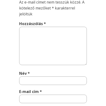
Az e-mail címet nem tesszük közzé.
A
kötelező mezőket
*
karakterrel
jelöltük
Hozzászólás
*
Név
*
E-mail cím
*