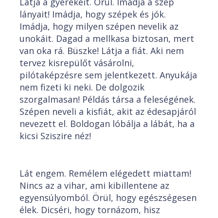
Látja a gyerekeit. Örül. Imádja a szép
lányait! Imádja, hogy szépek és jók.
Imádja, hogy milyen szépen nevelik az
unokáit. Dagad a mellkasa biztosan, mert
van oka rá. Büszke! Látja a fiát. Aki nem
tervez kisrepülőt vásárolni,
pilótaképzésre sem jelentkezett. Anyukája
nem fizeti ki neki. De dolgozik
szorgalmasan! Példás társa a feleségének.
Szépen neveli a kisfiát, akit az édesapjáról
nevezett el. Boldogan lóbálja a lábát, ha a
kicsi Sziszire néz!
Lát engem. Remélem elégedett miattam!
Nincs az a vihar, ami kibillentene az
egyensúlyomból. Örül, hogy egészségesen
élek. Dicséri, hogy tornázom, hisz