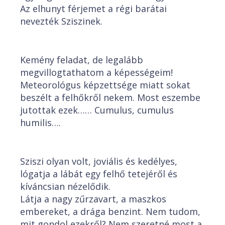
Az elhunyt férjemet a régi barátai
nevezték Sziszinek.
Kemény feladat, de legalább
megvillogtathatom a képességeim!
Meteorológus képzettsége miatt sokat
beszélt a felhőkről nekem. Most eszembe
jutottak ezek…… Cumulus, cumulus
humilis….
Sziszi olyan volt, joviális és kedélyes,
lógatja a lábát egy felhő tetejéről és
kíváncsian nézelődik.
Látja a nagy zűrzavart, a maszkos
embereket, a drága benzint. Nem tudom,
mit gondol ezekről? Nem szeretné most a