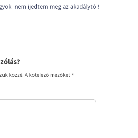
vagyok, nem ijedtem meg az akadálytól!
zólás?
zük közzé.
A kötelező mezőket
*