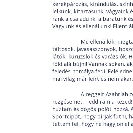
kerékpározás, kirándulás, szính
lelkünk, kitartásunk, vágyaink
ránk a családunk, a barátunk és
Vagyunk és ellenállunk! Ellent á
Mi, ellenállók, megtalálj
táltosok, javasasszonyok, bosz
látók, kuruzslók és varázslók. 
föld alá bújni! Vannak sokan, a
feledés homálya fedi. Felélednek
mai világ már leírt és nem akar.
A reggelt Azahriah zenéj
rezgésemet. Tedd rám a kezed!
húztam és dögös pólót hozzá. 
Sportcipőt, hogy bírjak futni, 
tettem fel, hogy ne hagyjon el a