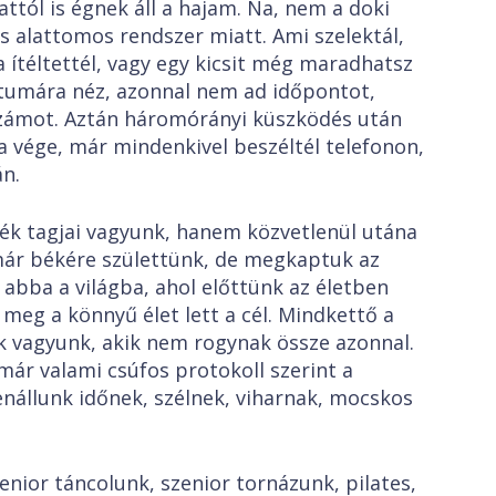
 is égnek áll a hajam. Na, nem a doki
 alattomos rendszer miatt. Ami szelektál,
a ítéltettél, vagy egy kicsit még maradhatsz
átumára néz, azonnal nem ad időpontot,
zámot. Aztán háromórányi küszködés után
a vége, már mindenkivel beszéltél telefonon,
n.
gjai vagyunk, hanem közvetlenül utána
 már békére születtünk, de megkaptuk az
 abba a világba, ahol előttünk az életben
meg a könnyű élet lett a cél. Mindkettő a
 vagyunk, akik nem rogynak össze azonnal.
 már valami csúfos protokoll szerint a
enállunk időnek, szélnek, viharnak, mocskos
r táncolunk, szenior tornázunk, pilates,