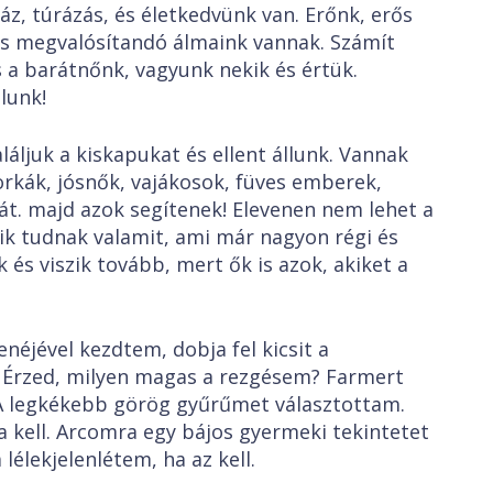
áz, túrázás, és életkedvünk van. Erőnk, erős
 és megvalósítandó álmaink vannak. Számít
 a barátnőnk, vagyunk nekik és értük.
llunk!
uk a kiskapukat és ellent állunk. Vannak
orkák, jósnők, vajákosok, füves emberek,
Hát. majd azok segítenek! Elevenen nem lehet a
kik tudnak valamit, ami már nagyon régi és
 és viszik tovább, mert ők is azok, akiket a
ével kezdtem, dobja fel kicsit a
 Érzed, milyen magas a rezgésem? Farmert
A legkékebb görög gyűrűmet választottam.
ha kell. Arcomra egy bájos gyermeki tekintetet
 lélekjelenlétem, ha az kell.