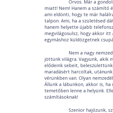
Orvos. Már a gondolattól
miatt! Nem! Hanem a számító és
ami eldönti, hogy te már halálr
talpon. Ami, ha a születésed d
hanem helyette újabb telefons
megvilágosulsz, hogy akkor itt 
egymáshoz küldözgetnek csupá
Nem a nagy nemzedék ta
jöttünk világra. Vagyunk, akik
elődeink sebeit, beleszülettünk
maradásért harcoltak, utánunk 
vérünkben van. Olyan nemzedék
Állunk a lábunkon, akkor is, ha
temetőben lenne a helyünk. Ell
számításoknak!
Szenior hajózunk, szenio