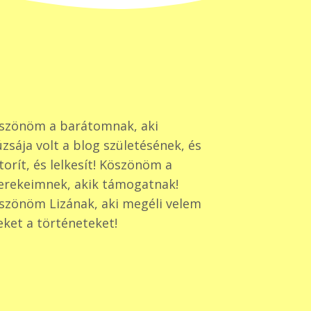
szönöm a barátomnak, aki
zsája volt a blog születésének, és
torít, és lelkesít! Köszönöm a
erekeimnek, akik támogatnak!
szönöm Lizának, aki megéli velem
eket a történeteket!