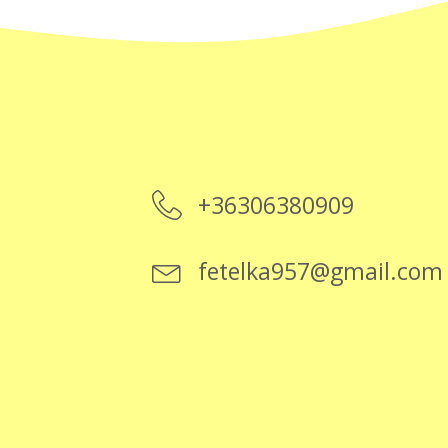
+36306380909
fetelka957@gmail.com