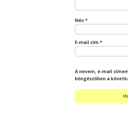
Név
*
E-mail cím
*
A nevem, e-mail címe
böngészőben a követk