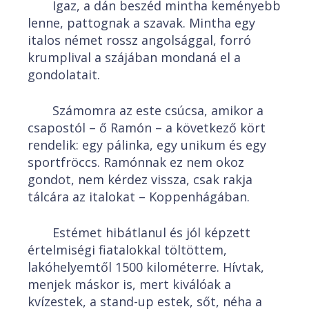
Igaz, a dán beszéd mintha keményebb
lenne, pattognak a szavak. Mintha egy
italos német rossz angolsággal, forró
krumplival a szájában mondaná el a
gondolatait.
Számomra az este csúcsa, amikor a
csapostól – ő Ramón – a következő kört
rendelik: egy pálinka, egy unikum és egy
sportfröccs. Ramónnak ez nem okoz
gondot, nem kérdez vissza, csak rakja
tálcára az italokat – Koppenhágában.
Estémet hibátlanul és jól képzett
értelmiségi fiatalokkal töltöttem,
lakóhelyemtől 1500 kilométerre. Hívtak,
menjek máskor is, mert kiválóak a
kvízestek, a stand-up estek, sőt, néha a