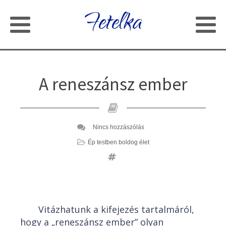
Fetelka
A reneszánsz ember
Nincs hozzászólás
Ép testben boldog élet
Vitázhatunk a kifejezés tartalmáról,
hogy a „reneszánsz ember” olyan