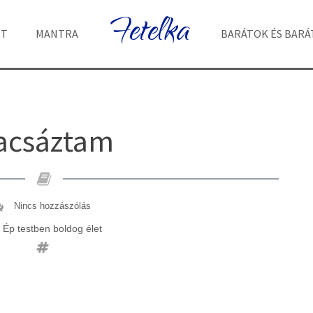
Fetelka
ET
MANTRA
BARÁTOK ÉS BAR
acsáztam
Nincs hozzászólás
Ép testben boldog élet