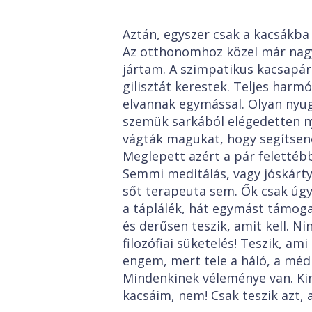
Aztán, egyszer csak a kacsákba 
Az otthonomhoz közel már nagy
jártam. A szimpatikus kacsapár
gilisztát kerestek. Teljes harmó
elvannak egymással. Olyan nyug
szemük sarkából elégedetten n
vágták magukat, hogy segítsen
Meglepett azért a pár felettéb
Semmi meditálás, vagy jóskártya
sőt terapeuta sem. Ők csak úgy s
a táplálék, hát egymást támog
és derűsen teszik, amit kell. N
filozófiai süketelés! Teszik, a
engem, mert tele a háló, a médi
Mindenkinek véleménye van. Kim
kacsáim, nem! Csak teszik azt, a