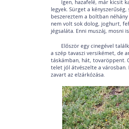
Igen, hazafelé, már kicsit 
legyek. Sürget a kényszerűség
beszereztem a boltban néhány 
nem volt sok dolog, joghurt, f
jégsaláta. Enni muszáj, mosni is
Először egy cinegével talá
a szép tavaszi versikémet, de 
táskámban, hát, tovaröppent. Cs
telet jól átvészelte a városban
zavart az elzárkózása.