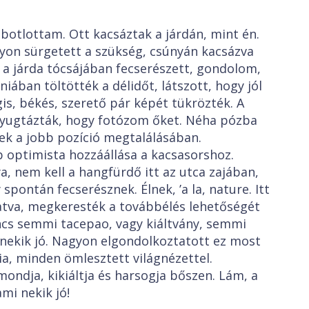
botlottam. Ott kacsáztak a járdán, mint én.
on sürgetett a szükség, csúnyán kacsázva
 a járda tócsájában fecserészett, gondolom,
niában töltötték a délidőt, látszott, hogy jól
is, békés, szerető pár képét tükrözték. A
yugtázták, hogy fotózom őket. Néha pózba
ek a jobb pozíció megtalálásában.
b optimista hozzáállása a kacsasorshoz.
, nem kell a hangfürdő itt az utca zajában,
pontán fecserésznek. Élnek, ’a la, nature. Itt
atva, megkeresték a továbbélés lehetőségét
incs semmi tacepao, vagy kiáltvány, semmi
mi nekik jó. Nagyon elgondolkoztatott ez most
a, minden ömlesztett világnézettel.
ondja, kikiáltja és harsogja bőszen. Lám, a
mi nekik jó!