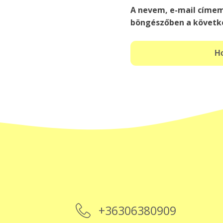
A nevem, e-mail címe
böngészőben a követk
+36306380909