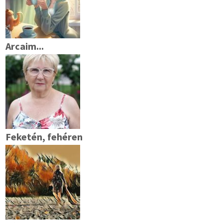
Arcaim...
Feketén, fehéren