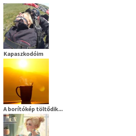
Kapaszkodóim
A borítókép töltődik...