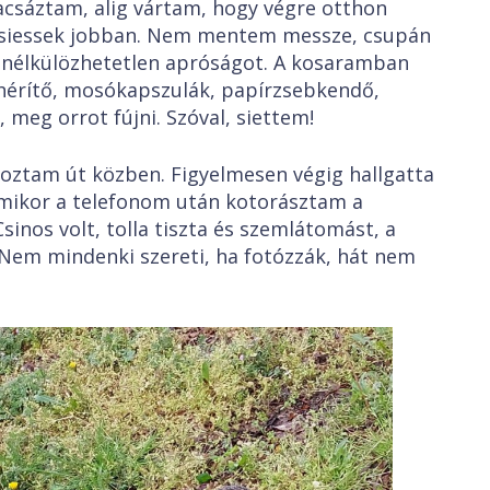
kacsáztam, alig vártam, hogy végre otthon
, siessek jobban. Nem mentem messze, csupán
nélkülözhetetlen apróságot. A kosaramban
ehérítő, mosókapszulák, papírzsebkendő,
, meg orrot fújni. Szóval, siettem!
lkoztam út közben. Figyelmesen végig hallgatta
amikor a telefonom után kotorásztam a
inos volt, tolla tiszta és szemlátomást, a
. Nem mindenki szereti, ha fotózzák, hát nem