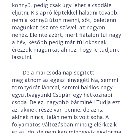
könnyű, pedig csak úgy lehet a csodáig
eljutni. Kis apró léptekkel haladni tovább,
nem a könnyű úton menni, sőt, beletenni
magunkat őszinte szívvel, az nagyon
nehéz. Eleinte azért, mert fiatalon túl nagy
a hév, később pedig már túl okosnak
érezzük magunkat ahhoz, hogy le tudjunk
lassulni.
De a mai csoda nap segített
meglátnom az egész lényegét! Na, semmi
toronyórát lánccal, semmi halálos nagy
együttvagyunk! Csupán egy hétköznapi
csoda. De ez, nagyobb bárminél! Tudja ezt
az, akinek része van benne, de az is,
akinek nincs, talán nem is volt soha. A
folyamatos változásban mindig elérkezik
ez az idő, de nem kap mindegyik egyforma