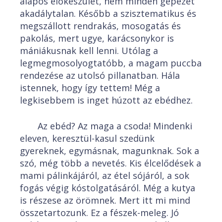
alapos előkészület, nem minden gépezet
akadálytalan. Később a szisztematikus és
megszállott rendrakás, mosogatás és
pakolás, mert ugye, karácsonykor is
mániákusnak kell lenni. Utólag a
legmegmosolyogtatóbb, a magam puccba
rendezése az utolsó pillanatban. Hála
istennek, hogy így tettem! Még a
legkisebbem is inget húzott az ebédhez.
Az ebéd? Az maga a csoda! Mindenki
eleven, keresztül-kasul szedünk
gyereknek, egymásnak, magunknak. Sok a
szó, még több a nevetés. Kis élcelődések a
mami pálinkájáról, az étel sójáról, a sok
fogás végig kóstolgatásáról. Még a kutya
is részese az örömnek. Mert itt mi mind
összetartozunk. Ez a fészek-meleg. Jó