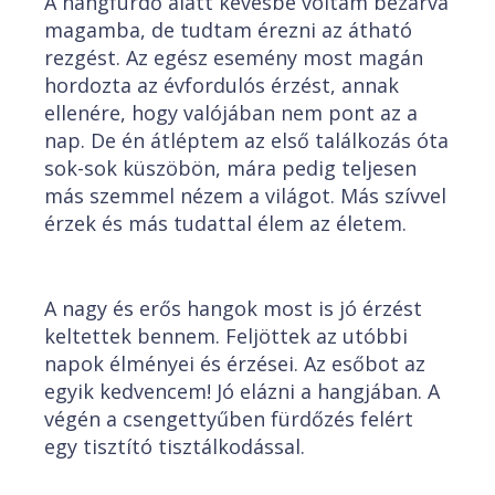
A hangfürdő alatt kevésbé voltam bezárva
magamba, de tudtam érezni az átható
rezgést. Az egész esemény most magán
hordozta az évfordulós érzést, annak
ellenére, hogy valójában nem pont az a
nap. De én átléptem az első találkozás óta
sok-sok küszöbön, mára pedig teljesen
más szemmel nézem a világot. Más szívvel
érzek és más tudattal élem az életem.
A nagy és erős hangok most is jó érzést
keltettek bennem. Feljöttek az utóbbi
napok élményei és érzései. Az esőbot az
egyik kedvencem! Jó elázni a hangjában. A
végén a csengettyűben fürdőzés felért
egy tisztító tisztálkodással.