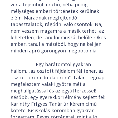
ver a fejemből a rutin, néha pedig
mélységes emberi történetek kerülnek
elém. Maradnak megfejtendő
tapasztalatok, rágódni való csontok. Na,
nem veszem magamra a másik terhét, az
lehetetlen, de tanulni muszáj belőle. Okos
ember, tanul a máséból, hogy ne kelljen
minden apró göröngyön megbotolnia.
Egy barátomtól gyakran
hallom, „az osztott fájdalom fél teher, az
osztott öröm dupla öröm”. Talán, tegnap
megfeleztem valaki gyötrelmét a
meghallgatással és az együttérzéssel!
Később, egy gyerekkori élmény sejlett fel:
Karinthy Frigyes Tanár úr kérem című
kötete. Kisiskolás koromban gyakran
forgattam. Egyes történetei, mint a Jó