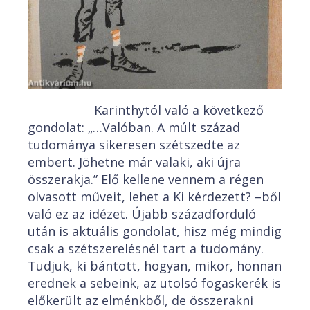
Karinthytól való a következő
gondolat: „…Valóban. A múlt század
tudománya sikeresen szétszedte az
embert. Jöhetne már valaki, aki újra
összerakja.” Elő kellene vennem a régen
olvasott műveit, lehet a Ki kérdezett? –ből
való ez az idézet. Újabb századforduló
után is aktuális gondolat, hisz még mindig
csak a szétszerelésnél tart a tudomány.
Tudjuk, ki bántott, hogyan, mikor, honnan
erednek a sebeink, az utolsó fogaskerék is
előkerült az elménkből, de összerakni