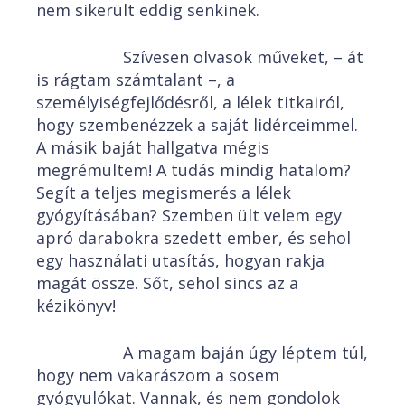
nem sikerült eddig senkinek.
Szívesen olvasok műveket, – át
is rágtam számtalant –, a
személyiségfejlődésről, a lélek titkairól,
hogy szembenézzek a saját lidérceimmel.
A másik baját hallgatva mégis
megrémültem! A tudás mindig hatalom?
Segít a teljes megismerés a lélek
gyógyításában? Szemben ült velem egy
apró darabokra szedett ember, és sehol
egy használati utasítás, hogyan rakja
magát össze. Sőt, sehol sincs az a
kézikönyv!
A magam baján úgy léptem túl,
hogy nem vakarászom a sosem
gyógyulókat. Vannak, és nem gondolok