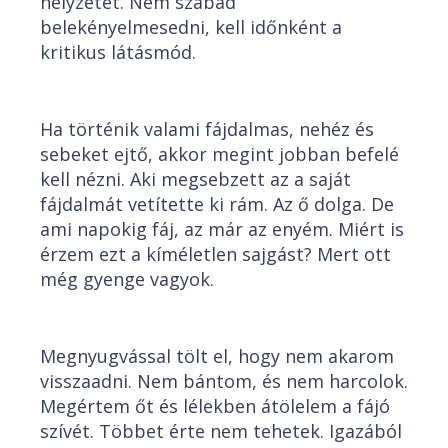
helyzetet. Nem szabad
belekényelmesedni, kell időnként a
kritikus látásmód.
Ha történik valami fájdalmas, nehéz és
sebeket ejtő, akkor megint jobban befelé
kell nézni. Aki megsebzett az a saját
fájdalmát vetítette ki rám. Az ő dolga. De
ami napokig fáj, az már az enyém. Miért is
érzem ezt a kíméletlen sajgást? Mert ott
még gyenge vagyok.
Megnyugvással tölt el, hogy nem akarom
visszaadni. Nem bántom, és nem harcolok.
Megértem őt és lélekben átölelem a fájó
szívét. Többet érte nem tehetek. Igazából