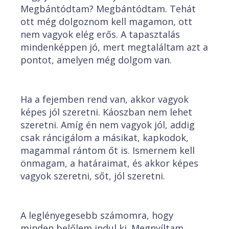
Megbántódtam? Megbántódtam. Tehát
ott még dolgoznom kell magamon, ott
nem vagyok elég erős. A tapasztalás
mindenképpen jó, mert megtaláltam azt a
pontot, amelyen még dolgom van.
Ha a fejemben rend van, akkor vagyok
képes jól szeretni. Káoszban nem lehet
szeretni. Amíg én nem vagyok jól, addig
csak ráncigálom a másikat, kapkodok,
magammal rántom őt is. Ismernem kell
önmagam, a határaimat, és akkor képes
vagyok szeretni, sőt, jól szeretni.
A leglényegesebb számomra, hogy
minden belőlem indul ki. Megnyíltam