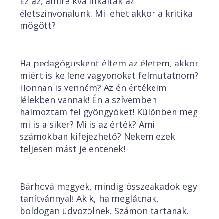
Ez az, amire kvalifikálták az
életszínvonalunk. Mi lehet akkor a kritika
mögött?
Ha pedagógusként éltem az életem, akkor
miért is kellene vagyonokat felmutatnom?
Honnan is venném? Az én értékeim
lélekben vannak! Én a szívemben
halmoztam fel gyöngyöket! Különben meg
mi is a siker? Mi is az érték? Ami
számokban kifejezhető? Nekem ezek
teljesen mást jelentenek!
Bárhová megyek, mindig összeakadok egy
tanítvánnyal! Akik, ha meglátnak,
boldogan üdvözölnek. Számon tartanak.