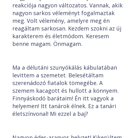
reakciója nagyon változatos. Vannak, akik
nagyon sarkos véleményt fogalmaztak
meg. Volt vélemény, amelyre meg én
reagáltam sarkosan. Kezdem szokni az új
karakterem és életmódom. Keresem
benne magam. Önmagam.
Ma a délutáni szunyókálás kábulatában
levittem a szemetet. Belesétáltam
szerenádozó fiatalok tömegébe. A
szemem kacagott és hullott a könnyem.
Finnyáskodó barátaim! Én itt vagyok a
helyemen! Itt tanárok élnek. Ez a tanári
életszínvonal! Mi ezzel a baj?
Nagyon édes-aranyos helyzet! Kikerültem