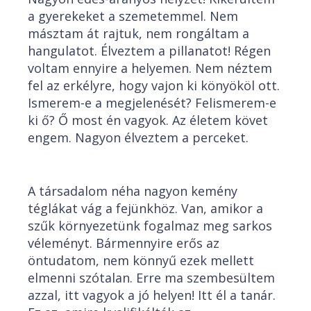
a gyerekeket a szemetemmel. Nem
másztam át rajtuk, nem rongáltam a
hangulatot. Élveztem a pillanatot! Régen
voltam ennyire a helyemen. Nem néztem
fel az erkélyre, hogy vajon ki könyököl ott.
Ismerem-e a megjelenését? Felismerem-e
ki ő? Ő most én vagyok. Az életem követ
engem. Nagyon élveztem a perceket.
A társadalom néha nagyon kemény
téglákat vág a fejünkhöz. Van, amikor a
szűk környezetünk fogalmaz meg sarkos
véleményt. Bármennyire erős az
öntudatom, nem könnyű ezek mellett
elmenni szótalan. Erre ma szembesültem
azzal, itt vagyok a jó helyen! Itt él a tanár.