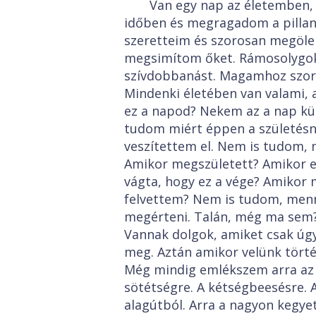
Van egy nap az életemben,
időben és megragadom a pillan
szeretteim és szorosan megöle
megsimítom őket. Rámosolygok
szívdobbanást. Magamhoz szorí
Mindenki életében van valami, 
ez a napod? Nekem az a nap k
tudom miért éppen a születésn
veszítettem el. Nem is tudom,
Amikor megszületett? Amikor eg
vágta, hogy ez a vége? Amikor
felvettem? Nem is tudom, mennyi
megérteni. Talán, még ma sem
Vannak dolgok, amiket csak úgy
meg. Aztán amikor velünk törté
Még mindig emlékszem arra az 
sötétségre. A kétségbeesésre. 
alagútból. Arra a nagyon kegye