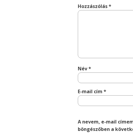
Hozzászólás
*
Név
*
E-mail cím
*
A nevem, e-mail címe
böngészőben a követk