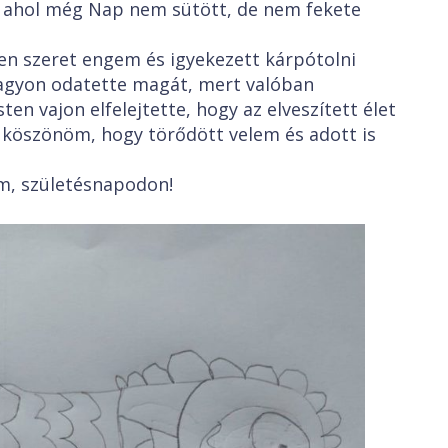
, ahol még Nap nem sütött, de nem fekete
en szeret engem és igyekezett kárpótolni
agyon odatette magát, mert valóban
en vajon elfelejtette, hogy az elveszített élet
köszönöm, hogy törődött velem és adott is
iam, születésnapodon!