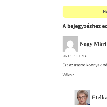
A bejegyzéshez ed
Nagy Mári
2021.10.10. 16:14
Ezt az írásod könnyek n
Válasz
Etelk