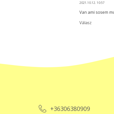
2021.10.12. 10:57
Van ami sosem múl
Válasz
+36306380909