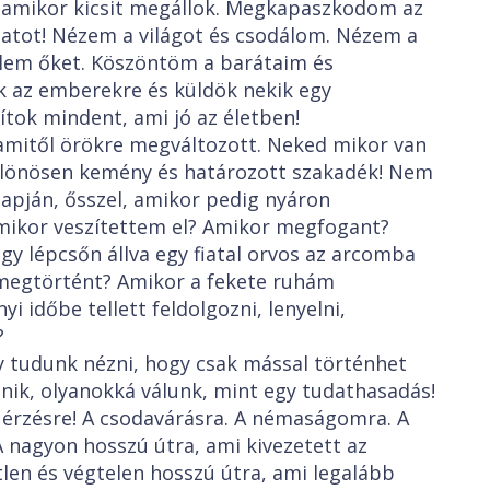
 amikor kicsit megállok. Megkapaszkodom az
atot! Nézem a világot és csodálom. Nézem a
lem őket. Köszöntöm a barátaim és
 az emberekre és küldök nekik egy
tok mindent, ami jó az életben!
amitől örökre megváltozott. Neked mikor van
ülönösen kemény és határozott szakadék! Nem
apján, ősszel, amikor pedig nyáron
 mikor veszítettem el? Amikor megfogant?
y lépcsőn állva egy fiatal orvos az arcomba
 megtörtént? Amikor a fekete ruhám
 időbe tellett feldolgozni, lenyelni,
?
 tudunk nézni, hogy csak mással történhet
nik, olyanokká válunk, mint egy tudathasadás!
érzésre! A csodavárásra. A némaságomra. A
A nagyon hosszú útra, ami kivezetett az
tlen és végtelen hosszú útra, ami legalább