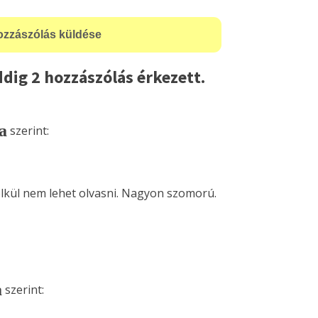
dig 2 hozzászólás érkezett.
a
szerint:
élkül nem lehet olvasni. Nagyon szomorú.
a
szerint: