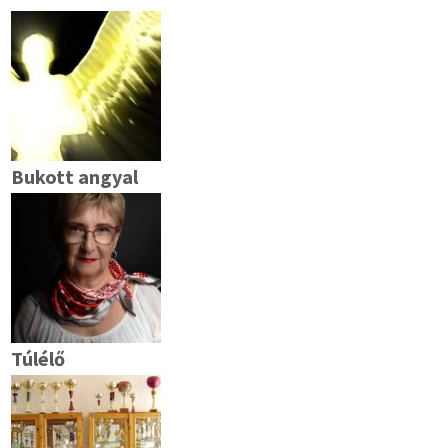
Bukott angyal
Túlélő