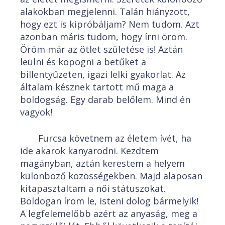
alakokban megjelenni. Talán hiányzott,
hogy ezt is kipróbáljam? Nem tudom. Azt
azonban máris tudom, hogy írni öröm.
Öröm már az ötlet születése is! Aztán
leülni és kopogni a betűket a
billentyűzeten, igazi lelki gyakorlat. Az
általam késznek tartott mű maga a
boldogság. Egy darab belőlem. Mind én
vagyok!
Furcsa követnem az életem ívét, ha
ide akarok kanyarodni. Kezdtem
magányban, aztán kerestem a helyem
különböző közösségekben. Majd alaposan
kitapasztaltam a női státuszokat.
Boldogan írom le, isteni dolog bármelyik!
A legfelemelőbb azért az anyaság, meg a