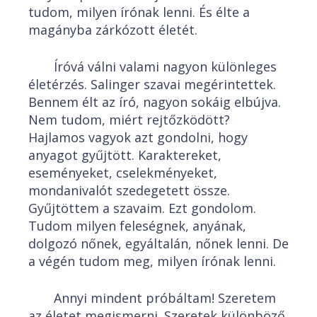
tudom, milyen írónak lenni. És élte a
magányba zárkózott életét.
Íróvá válni valami nagyon különleges
életérzés. Salinger szavai megérintettek.
Bennem élt az író, nagyon sokáig elbújva.
Nem tudom, miért rejtőzködött?
Hajlamos vagyok azt gondolni, hogy
anyagot gyűjtött. Karaktereket,
eseményeket, cselekményeket,
mondanivalót szedegetett össze.
Gyűjtöttem a szavaim. Ezt gondolom.
Tudom milyen feleségnek, anyának,
dolgozó nőnek, egyáltalán, nőnek lenni. De
a végén tudom meg, milyen írónak lenni.
Annyi mindent próbáltam! Szeretem
az életet megismerni. Szeretek különböző