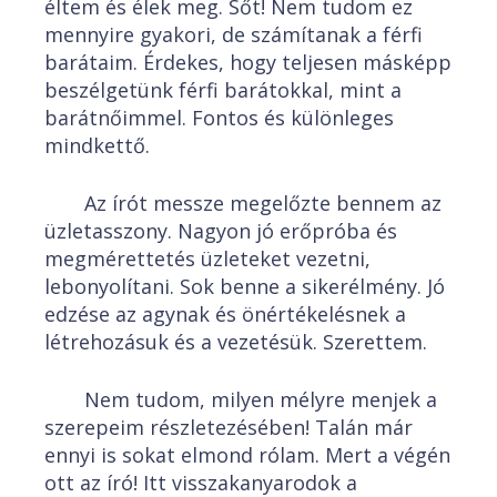
éltem és élek meg. Sőt! Nem tudom ez
mennyire gyakori, de számítanak a férfi
barátaim. Érdekes, hogy teljesen másképp
beszélgetünk férfi barátokkal, mint a
barátnőimmel. Fontos és különleges
mindkettő.
Az írót messze megelőzte bennem az
üzletasszony. Nagyon jó erőpróba és
megmérettetés üzleteket vezetni,
lebonyolítani. Sok benne a sikerélmény. Jó
edzése az agynak és önértékelésnek a
létrehozásuk és a vezetésük. Szerettem.
Nem tudom, milyen mélyre menjek a
szerepeim részletezésében! Talán már
ennyi is sokat elmond rólam. Mert a végén
ott az író! Itt visszakanyarodok a