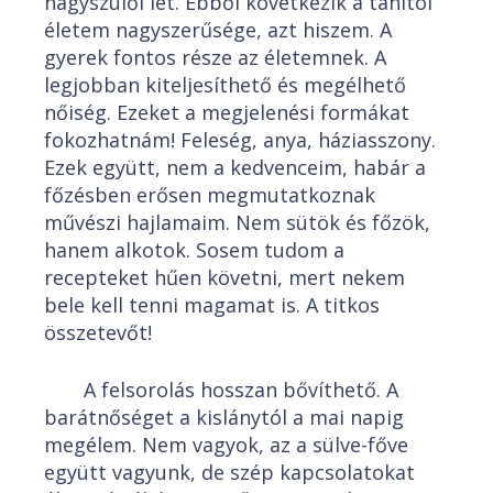
nagyszülői lét. Ebből következik a tanítói
életem nagyszerűsége, azt hiszem. A
gyerek fontos része az életemnek. A
legjobban kiteljesíthető és megélhető
nőiség. Ezeket a megjelenési formákat
fokozhatnám! Feleség, anya, háziasszony.
Ezek együtt, nem a kedvenceim, habár a
főzésben erősen megmutatkoznak
művészi hajlamaim. Nem sütök és főzök,
hanem alkotok. Sosem tudom a
recepteket hűen követni, mert nekem
bele kell tenni magamat is. A titkos
összetevőt!
A felsorolás hosszan bővíthető. A
barátnőséget a kislánytól a mai napig
megélem. Nem vagyok, az a sülve-főve
együtt vagyunk, de szép kapcsolatokat