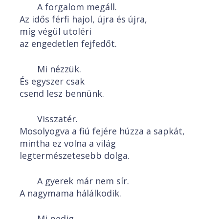
A forgalom megáll.
Az idős férfi hajol, újra és újra,
míg végül utoléri
az engedetlen fejfedőt.
Mi nézzük.
És egyszer csak
csend lesz bennünk.
Visszatér.
Mosolyogva a fiú fejére húzza a sapkát,
mintha ez volna a világ
legtermészetesebb dolga.
A gyerek már nem sír.
A nagymama hálálkodik.
Mi pedig…