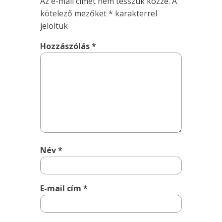
Az e-mail címet nem tesszük közzé.
A
kötelező mezőket
*
karakterrel
jelöltük
Hozzászólás
*
Név
*
E-mail cím
*