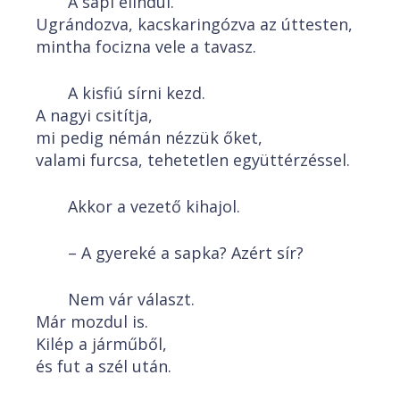
A sapi elindul.
Ugrándozva, kacskaringózva az úttesten,
mintha focizna vele a tavasz.
A kisfiú sírni kezd.
A nagyi csitítja,
mi pedig némán nézzük őket,
valami furcsa, tehetetlen együttérzéssel.
Akkor a vezető kihajol.
– A gyereké a sapka? Azért sír?
Nem vár választ.
Már mozdul is.
Kilép a járműből,
és fut a szél után.