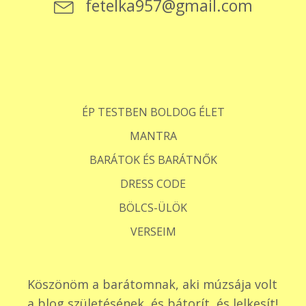
fetelka957@gmail.com
ÉP TESTBEN BOLDOG ÉLET
MANTRA
BARÁTOK ÉS BARÁTNŐK
DRESS CODE
BÖLCS-ÜLÖK
VERSEIM
Köszönöm a barátomnak, aki múzsája volt
a blog születésének, és bátorít, és lelkesít!