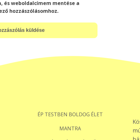
m, és weboldalcímem mentése a
ező hozzászólásomhoz.
ÉP TESTBEN BOLDOG ÉLET
Kö
MANTRA
mú
bá