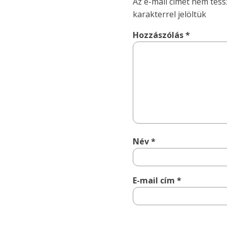
Az e-mail címet nem tess
karakterrel jelöltük
Hozzászólás
*
Név
*
E-mail cím
*