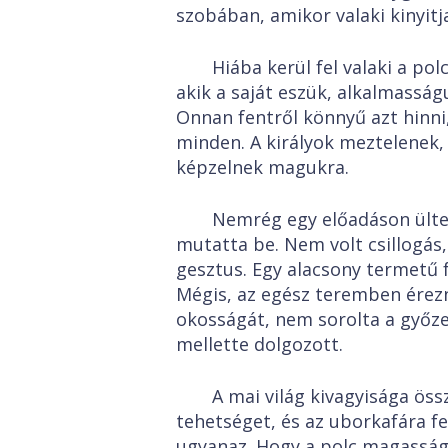
szobában, amikor valaki kinyitja
Hiába kerül fel valaki a po
akik a saját eszük, alkalmasság
Onnan fentről könnyű azt hinni,
minden. A királyok meztelenek,
képzelnek magukra.
Nemrég egy előadáson ültem
mutatta be. Nem volt csillogás
gesztus. Egy alacsony termetű fé
Mégis, az egész teremben érezn
okosságát, nem sorolta a győze
mellette dolgozott.
A mai világ kivagyisága öss
tehetséget, és az uborkafára fe
ugyanaz. Hogy a polc magassága