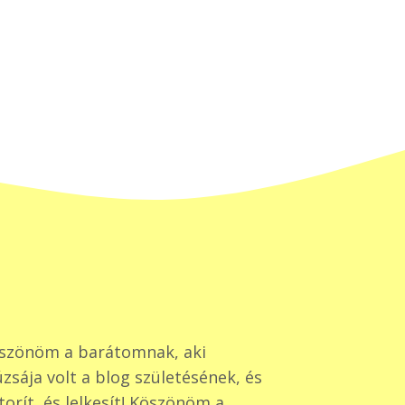
szönöm a barátomnak, aki
zsája volt a blog születésének, és
torít, és lelkesít! Köszönöm a