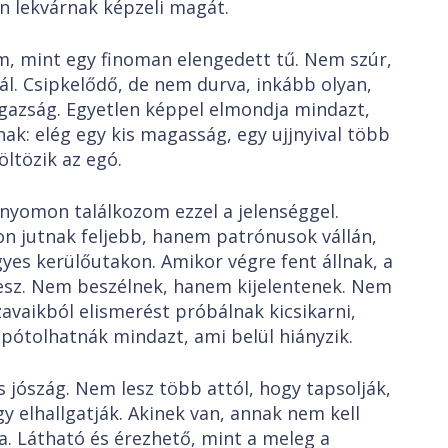
ön lekvárnak képzeli magát.
, mint egy finoman elengedett tű. Nem szúr,
l. Csipkelődő, de nem durva, inkább olyan,
gazság. Egyetlen képpel elmondja mindazt,
k: elég egy kis magasság, egy ujjnyival több
öltözik az egó.
yomon találkozom ezzel a jelenséggel.
on jutnak feljebb, hanem patrónusok vállán,
es kerülőutakon. Amikor végre fent állnak, a
 lesz. Nem beszélnek, hanem kijelentenek. Nem
avaikból elismerést próbálnak kicsikarni,
ótolhatnák mindazt, ami belül hiányzik.
jószág. Nem lesz több attól, hogy tapsolják,
y elhallgatják. Akinek van, annak nem kell
a. Látható és érezhető, mint a meleg a