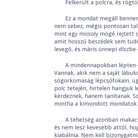
Felkerült a polcra, és rögt
Ez a mondat megáll bennem
nem sebez, mégis pontosan talá
mint egy mosoly mögé rejtett i
amit hosszú beszédek sem tudna
levegő, és máris ünnepi díszbe 
A mindennapokban lépten-n
Vannak, akik nem a saját lábuk
sógorkomaság lépcsőfokain, ügy
polc tetején, hirtelen hangjuk
kérdeznek, hanem tanítanak. Sz
mintha a kimondott mondatok p
A tehetség azonban makacs 
és nem lesz kevesebb attól, hog
kiabálnia. Nem kell bizonygatni