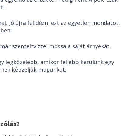
ti.
aj, jó újra felidézni ezt az egyetlen mondatot,
kben:
 már szenteltvízzel mossa a saját árnyékát.
gy legközelebb, amikor feljebb kerülünk egy
ernek képzeljük magunkat.
zólás?