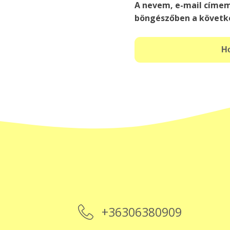
A nevem, e-mail címe
böngészőben a követk
+36306380909