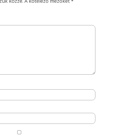
zük közzé.
A kötelező mezőket
*