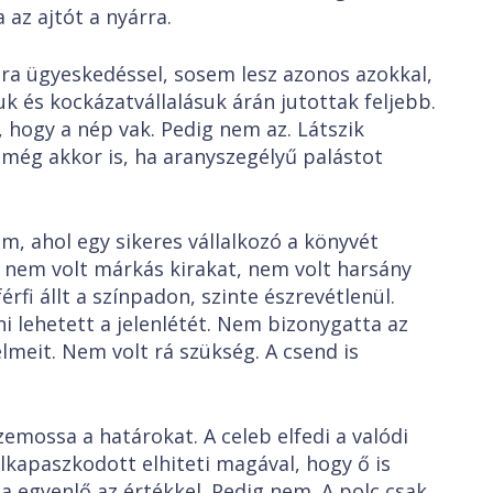
 az ajtót a nyárra.
lcra ügyeskedéssel, sosem lesz azonos azokkal,
uk és kockázatvállalásuk árán jutottak feljebb.
 hogy a nép vak. Pedig nem az. Látszik
 még akkor is, ha aranyszegélyű palástot
, ahol egy sikeres vállalkozó a könyvét
, nem volt márkás kirakat, nem volt harsány
rfi állt a színpadon, szinte észrevétlenül.
i lehetett a jelenlétét. Nem bizonygatta az
lmeit. Nem volt rá szükség. A csend is
zemossa a határokat. A celeb elfedi a valódi
lkapaszkodott elhiteti magával, hogy ő is
 egyenlő az értékkel. Pedig nem. A polc csak