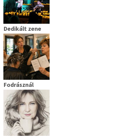
Dedikált zene
Fodrásznál